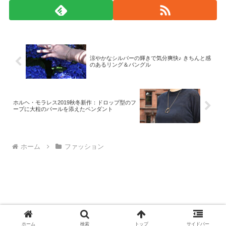
涼やかなシルバーの輝きで気分爽快♪ きちんと感
のあるリング＆バングル
ホルヘ・モラレス2019秋冬新作：ドロップ型のフ
ープに大粒のパールを添えたペンダント
ホーム
ファッション
© 2008-2026 monad.
ホーム
検索
トップ
サイドバー