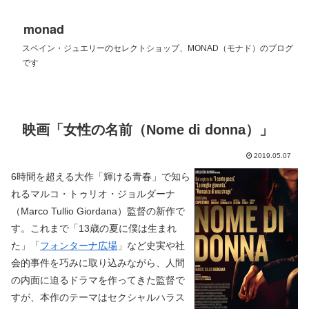
monad
スペイン・ジュエリーのセレクトショップ、MONAD（モナド）のブログ
です
映画「女性の名前（Nome di donna）」
2019.05.07
6時間を超える大作「輝ける青春」で知ら
れるマルコ・トゥリオ・ジョルダーナ
（Marco Tullio Giordana）監督の新作で
す。これまで「13歳の夏に僕は生まれ
た」「
フォンターナ広場
」など史実や社
会的事件を巧みに取り込みながら、人間
の内面に迫るドラマを作ってきた監督で
すが、本作のテーマはセクシャルハラス