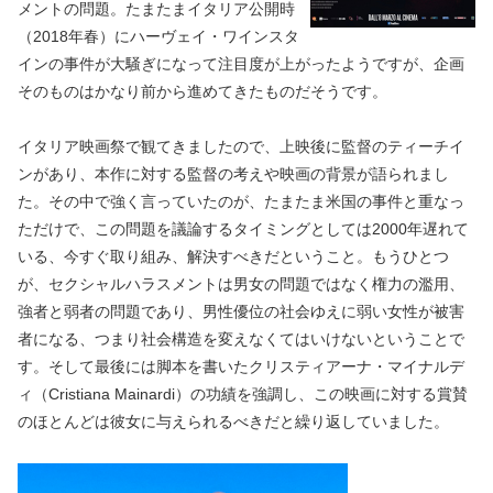
メントの問題。たまたまイタリア公開時
（2018年春）にハーヴェイ・ワインスタ
インの事件が大騒ぎになって注目度が上がったようですが、企画
そのものはかなり前から進めてきたものだそうです。
イタリア映画祭で観てきましたので、上映後に監督のティーチイ
ンがあり、本作に対する監督の考えや映画の背景が語られまし
た。その中で強く言っていたのが、たまたま米国の事件と重なっ
ただけで、この問題を議論するタイミングとしては2000年遅れて
いる、今すぐ取り組み、解決すべきだということ。もうひとつ
が、セクシャルハラスメントは男女の問題ではなく権力の濫用、
強者と弱者の問題であり、男性優位の社会ゆえに弱い女性が被害
者になる、つまり社会構造を変えなくてはいけないということで
す。そして最後には脚本を書いたクリスティアーナ・マイナルデ
ィ（Cristiana Mainardi）の功績を強調し、この映画に対する賞賛
のほとんどは彼女に与えられるべきだと繰り返していました。