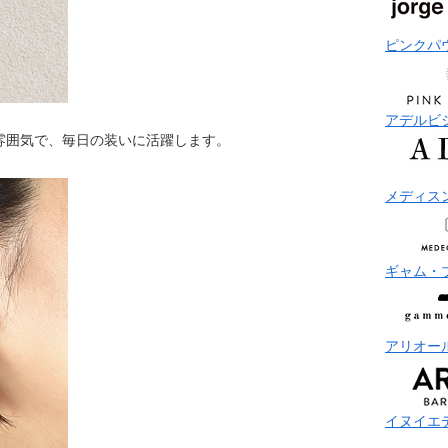
ピンクパ
アデルビ
雰囲気で、毎日の装いに活躍します。
メディス
ギャム・
アリオー
イヌイエ