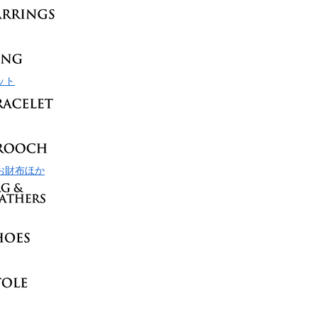
ット
お財布ほか