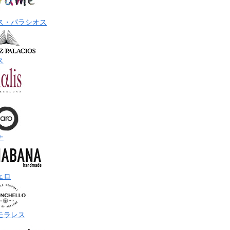
ス・パラシオス
ス
ナ
ェロ
モラレス