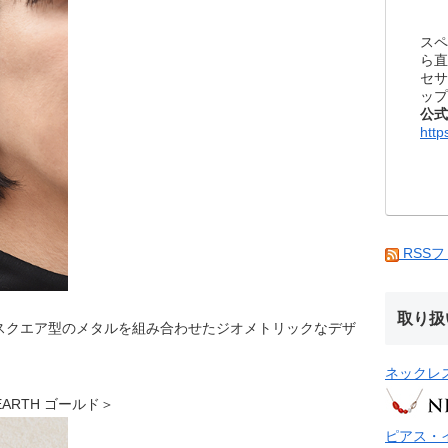
スペ
ら直
セサ
ップ
公式
http
RSS
取り扱
スクエア型のメタルを組み合わせたジオメトリックなデザ
ネックレ
 EARTH ゴールド＞
ピアス・