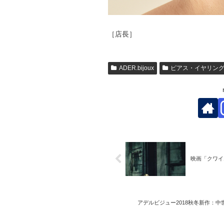
［店長］
ADER.bijoux
ピアス・イヤリン
映画「クワイエ
アデルビジュー2018秋冬新作：