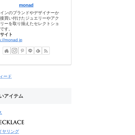
monad
インのブランドやデザイナーか
接買い付けたジュエリーやアク
リーを取り揃えたセレクトショ
です。
サイト
s://monad.jp
フィード
いアイテム
ス
イヤリング