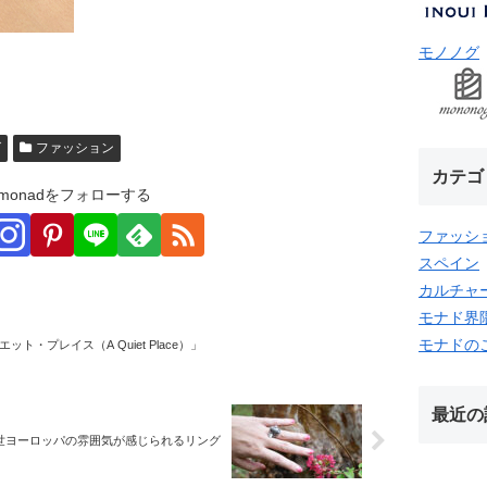
モノノグ
グ
ファッション
カテゴ
monadをフォローする
ファッシ
スペイン
カルチャ
モナド界
モナドの
ット・プレイス（A Quiet Place）」
最近の
中世ヨーロッパの雰囲気が感じられるリング