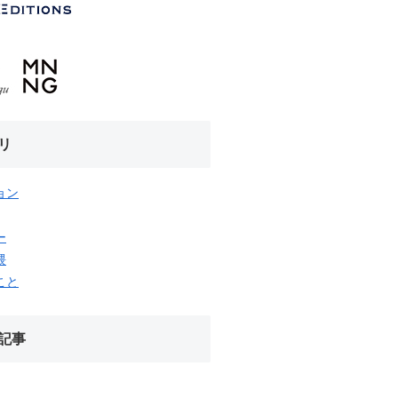
リ
ョン
ー
隈
こと
記事