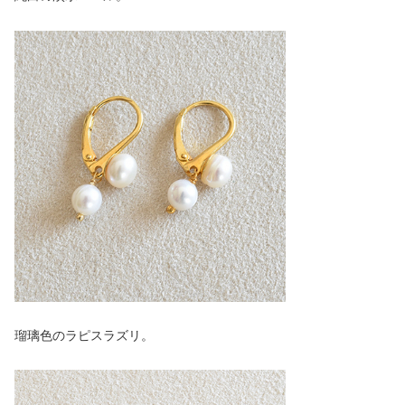
瑠璃色のラピスラズリ。