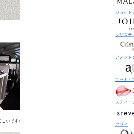
ジョイド
クリステ
アメット
ニッキ・
スティー
てこいです♪
アヤメ