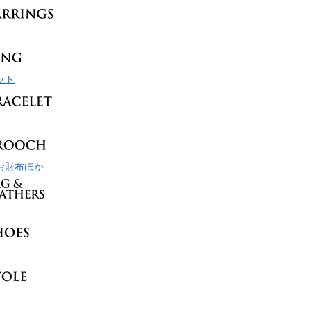
ット
お財布ほか