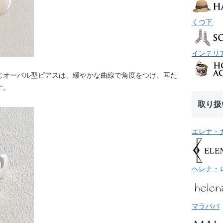
くつ下
インテリ
じオーバル型ピアスは、緩やかな曲線で角度をつけ、耳た
す。
取り扱
エレナ・
ヘレナ・
マラババ