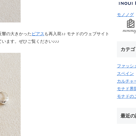
モノノグ
反響の大きかった
ピアス
も再入荷♪♪ モナドのウェブサイト
います。ぜひご覧ください♪♪♪
カテゴ
ファッシ
スペイン
カルチャ
モナド界
モナドの
最近の