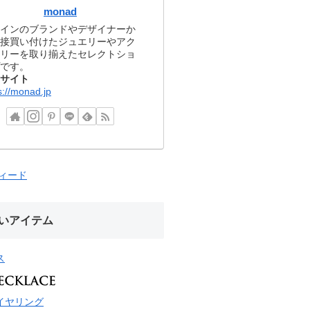
monad
インのブランドやデザイナーか
接買い付けたジュエリーやアク
リーを取り揃えたセレクトショ
です。
サイト
s://monad.jp
フィード
いアイテム
ス
イヤリング