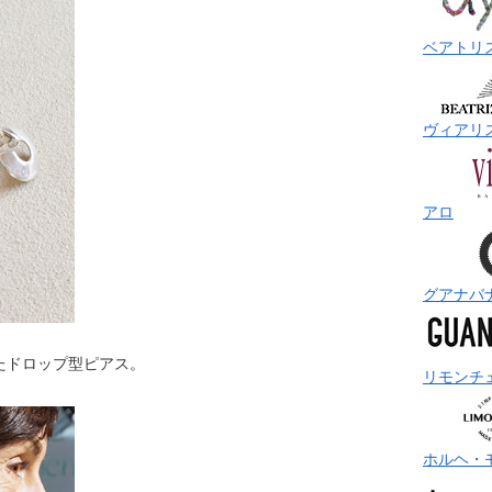
ベアトリ
ヴィアリ
アロ
グアナバ
たドロップ型ピアス。
リモンチ
ホルヘ・