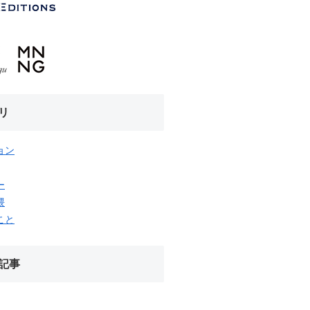
リ
ョン
ー
隈
こと
記事