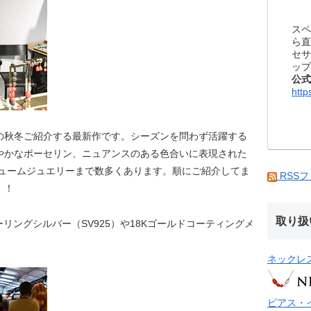
スペ
ら直
セサ
ップ
公式
http
の秋冬ご紹介する最新作です。シーズンを問わず活躍する
やかなポーセリン、ニュアンスのある色合いに表現された
リュームジュエリーまで数多くあります。順にご紹介してま
RSS
！！
取り扱
スターリングシルバー（SV925）や18Kゴールドコーティングメ
ネックレ
ピアス・