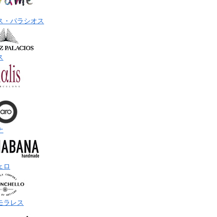
ス・パラシオス
ス
ナ
ェロ
モラレス