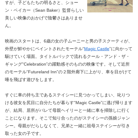
すが、子どもたちの明るさと、ショー
ン・ベイカー（Sean Baker）監督らしい
美しい映像のおかげで陰鬱さはありませ
ん。
映画のスタートは、6歳の女の子ムーニーと男の子スクーティが、
外壁が鮮やかにペイントされたモーテル“
Magic Castle
”に向かって
駆けていく場面。タイトルバックで流れるクール・アンド・ザ・
ギャング“Celebration”の躍動感そのものの映像です。そして近所
のモーテル“Futureland Inn”の２階外廊下に上がり、車を目がけて
唾を飛ばす遊びをします。
すぐに車の持ち主であるステイシーに見つかってしまい、叱りつ
ける彼女を尻目に自分たちが暮らす“Magic Castle”に逃げ帰ります
が、結局、居所がバレて母親ヘイリーと一緒に車を掃除しに行く
ことになります。そこで知り合ったのがステイシーの孫娘ジャン
シー。母親がだらしなくて、兄弟と一緒に祖母ステイシーが引き
取った女の子です。