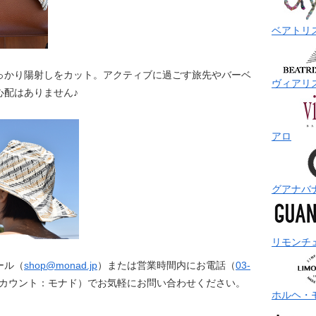
ベアトリ
っかり陽射しをカット。アクティブに過ごす旅先やバーベ
ヴィアリ
心配はありません♪
アロ
グアナバ
リモンチ
ール（
shop@monad.jp
）または営業時間内にお電話（
03-
カウント：モナド）でお気軽にお問い合わせください。
ホルヘ・