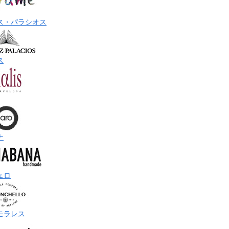
ス・パラシオス
ス
ナ
ェロ
モラレス