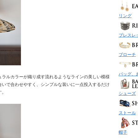
リング
ブレスレ
ブローチ
バッグ、
ュラルカラーが織り成す流れるようなラインの美しい模様
合いで合わせやすく、シンプルな装いに一点投入するだけ
す。
シューズ
ストール
帽子