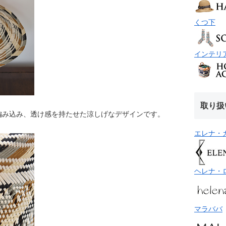
くつ下
インテリ
取り扱
編み込み、透け感を持たせた涼しげなデザインです。
エレナ・
ヘレナ・
マラババ