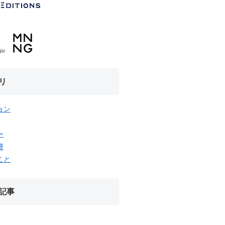
リ
ョン
ー
隈
こと
記事