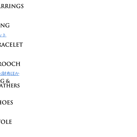
ット
お財布ほか