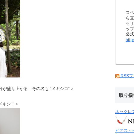
スペ
ら直
セサ
ップ
公式
http
RSS
気分が盛り上がる、その名も “メキシコ” ♪
取り扱
IN メキシコ＞
ネックレ
ピアス・