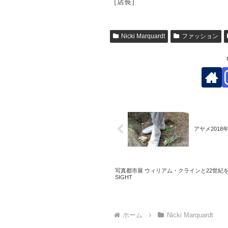
［店長］
Nicki Marquardt
ファッション
アヤメ201
写真都市展 ウィリアム・クラインと22世紀を生
SIGHT
ホーム
Nicki Marquardt