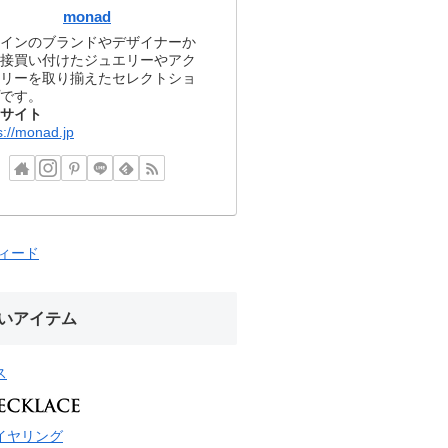
monad
インのブランドやデザイナーか
接買い付けたジュエリーやアク
リーを取り揃えたセレクトショ
です。
サイト
s://monad.jp
フィード
いアイテム
ス
イヤリング