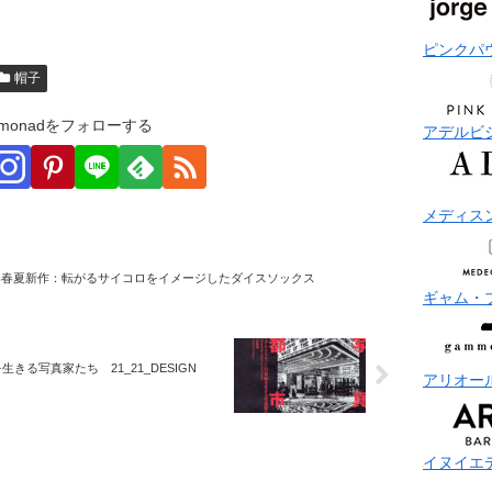
ピンクパ
帽子
monadをフォローする
アデルビ
メディス
8年春夏新作：転がるサイコロをイメージしたダイスソックス
ギャム・
きる写真家たち 21_21_DESIGN
アリオー
イヌイエ