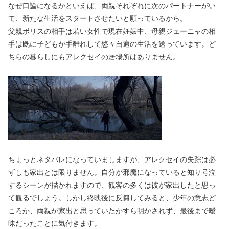
なぜ口論になるかといえば、両親それぞれに次のパートナーがい
て、新たな生活をスタートさせたいと願っているから。
父親ボリスの相手は若い女性で現在妊娠中、母親ジェーニャの相
手は既に子どもが手離れして悠々自適の生活を送っています。ど
ちらの暮らしにもアレクセイの居場所はありません。
ちょっとネタバレになっていましますが、アレクセイの失踪は必
ずしも家出とは限りません。自分が邪魔になっていると知り号泣
するシーンが描かれますので、観客の多くは彼が家出したと思っ
て観るでしょう。しかし終映後に反芻してみると、少年の意志ど
ころか、両親が家出と思っていたかすら明かされず、最後まで曖
昧だったことに気付きます。