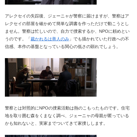
アレクセイの失踪後、ジェーニャが警察に届けますが、警察はア
レクセイの部屋を確かめて簡単な調書を作っただけで動こうとし
ません。警察は忙しいので、自力で捜索するか、NPOに頼めとい
うのです。「
裁かれるは善人のみ
」でも描かれていた行政への不
信感、本作の基盤となっている関心の低さの顕れでしょう。
警察とは対照的にNPOの捜索活動は熱のこもったものです。住宅
地を取り囲む森をくまなく調べ、ジェーニャの母親が匿っている
かも知れないと、実家までついてきて家捜しします。