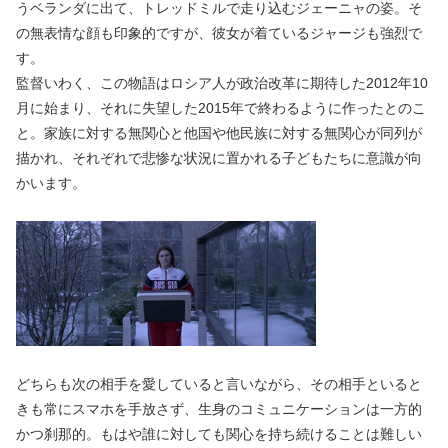
うベランダに出て、トレッドミルで走り込むジェーニャの姿。そ
の無表情な顔も印象的ですが、彼女が着ているジャージも強烈で
す。
監督いわく、この物語はロシア人が政治改革に期待した2012年10
月に始まり、それに失望した2015年で終わるように作ったとのこ
と。家族に対する無関心と他国や他民族に対する無関心が同列が
描かれ、それぞれで悲惨な状況に置かれる子どもたちに意識が向
かいます。
どちらも次の相手を愛していると言いながら、その相手といると
きも常にスマホを手放さず、生身のコミュニケーションは一方的
かつ刹那的。もはや誰に対しても関心を持ち続けることは難しい