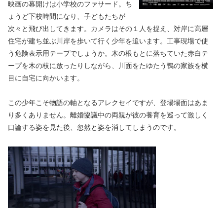
映画の幕開けは小学校のファサード。ち
ょうど下校時間になり、子どもたちが
次々と飛び出してきます。カメラはその１人を捉え、対岸に高層
住宅が建ち並ぶ川岸を歩いて行く少年を追います。工事現場で使
う危険表示用テープでしょうか。木の根もとに落ちていた赤白テ
ープを木の枝に放ったりしながら、川面をたゆたう鴨の家族を横
目に自宅に向かいます。
この少年こそ物語の軸となるアレクセイですが、登場場面はあま
り多くありません。離婚協議中の両親が彼の養育を巡って激しく
口論する姿を見た後、忽然と姿を消してしまうのです。