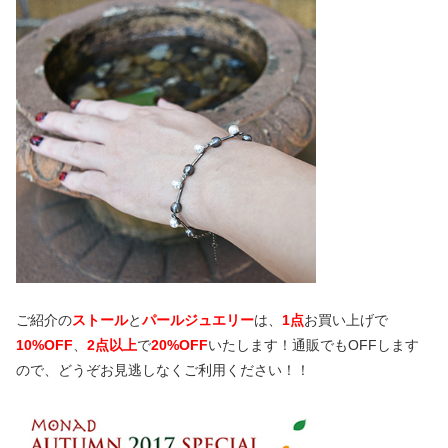
ご紹介の
ストール
と
パールジュエリー
は、
1点
お買い上げで
10%OFF
、
2点以上
で
20%OFF
いたします！通販でもOFFします
ので、どうぞお見逃しなくご利用ください！！