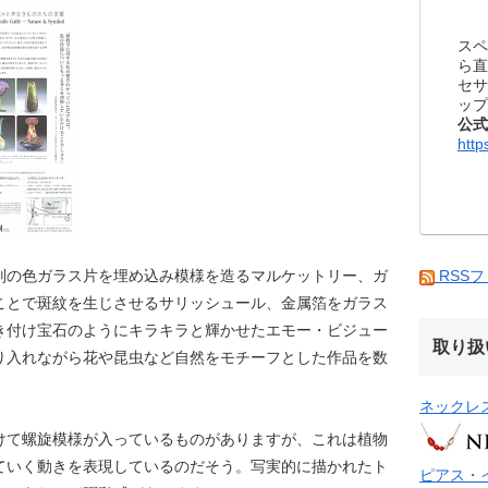
スペ
ら直
セサ
ップ
公式
http
別の色ガラス片を埋め込み模様を造るマルケットリー、ガ
RSS
ことで斑紋を生じさせるサリッシュール、金属箔をガラス
き付け宝石のようにキラキラと輝かせたエモー・ビジュー
取り扱
り入れながら花や昆虫など自然をモチーフとした作品を数
ネックレ
けて螺旋模様が入っているものがありますが、これは植物
ていく動きを表現しているのだそう。写実的に描かれたト
ピアス・