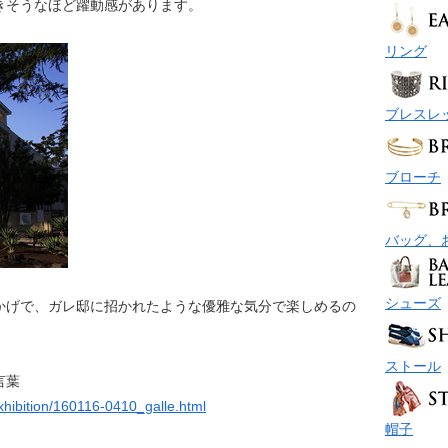
きそうなほど躍動感があります。
リング
ブレスレ
ブローチ
バッグ、
シューズ
かげで、ガレ邸に招かれたような優雅な気分で楽しめるの
ストール
言葉
xhibition/160116-0410_galle.html
帽子