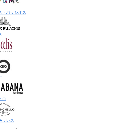
ス・パラシオス
ス
ナ
ェロ
モラレス