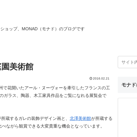
ショップ、MONAD（モナド）のブログです
庭園美術館
2016.02.21
モナド
欧州で花開いたアール・ヌーヴォーを牽引したフランスの工
llé）のガラス、陶器、木工家具作品をご覧になれる展覧会で
が所蔵するガレの装飾デザイン画と、
北澤美術館
が所蔵する
比べながら観賞できる大変貴重な機会となっています。