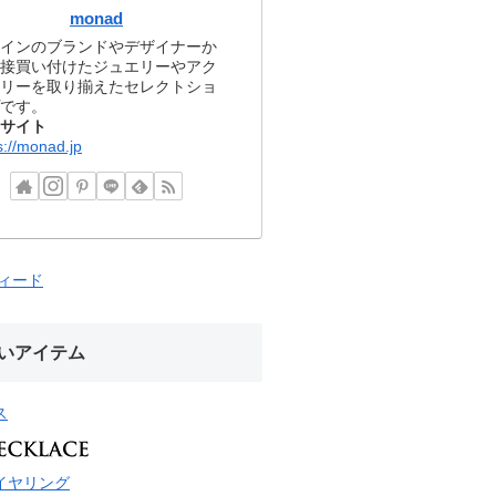
monad
インのブランドやデザイナーか
接買い付けたジュエリーやアク
リーを取り揃えたセレクトショ
です。
サイト
s://monad.jp
フィード
いアイテム
ス
イヤリング