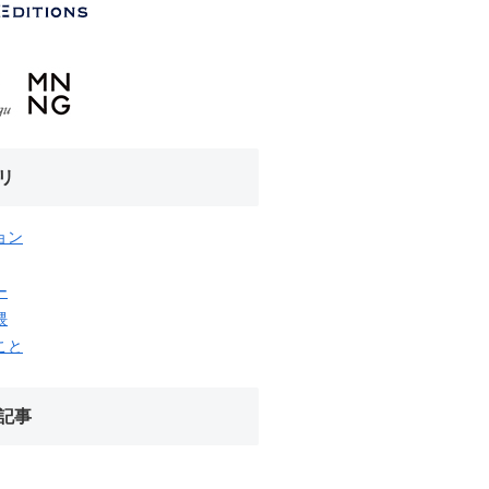
リ
ョン
ー
隈
こと
記事