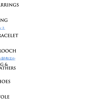
ット
お財布ほか