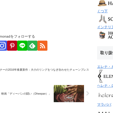
くつ下
インテリ
monadをフォローする
取り扱
エレナ・
ナーの2016年春夏新作：大小のリングをつなぎ合わせたチェーンブレス
ヘレナ・
映画「ディーパンの闘い（Dheepan）」
マラババ