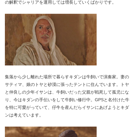
の解釈でシャリアを運用しては増長していくばかりです。
集落から少し離れた場所で暮らすキダンは牛飼いで演奏家。妻の
サティマ、娘のトヤと砂漠に張ったテントに住んでいます。トヤ
と仲良しの少年イサンは、牛飼いだった父親が戦死して孤児にな
り、今はキダンの手伝いをして牛飼い修行中。GPSと名付けた牛
を特に可愛がっていて、仔牛を産んだらイサンにあげようとキダ
ンは考えています。