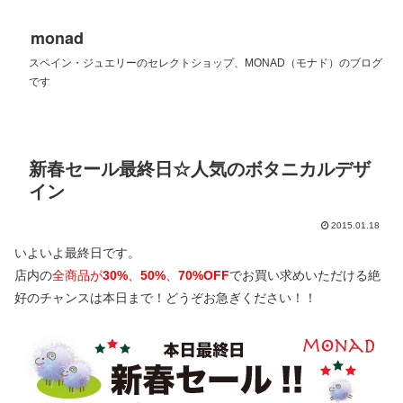
monad
スペイン・ジュエリーのセレクトショップ、MONAD（モナド）のブログ
です
新春セール最終日☆人気のボタニカルデザ
イン
2015.01.18
いよいよ最終日です。
店内の
全商品が
30%
、
50%
、
70%OFF
でお買い求めいただける絶
好のチャンスは本日まで！どうぞお急ぎください！！