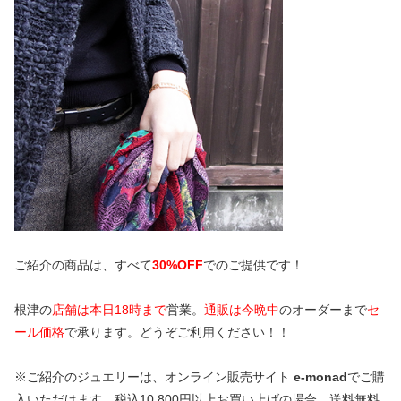
ご紹介の商品は、すべて
30%OFF
でのご提供です！
根津の
店舗は本日18時まで
営業。
通販は今晩中
のオーダーまで
セ
ール価格
で承ります。どうぞご利用ください！！
※ご紹介のジュエリーは、オンライン販売サイト
e-monad
でご購
入いただけます。税込10,800円以上お買い上げの場合、送料無料