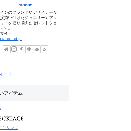
monad
インのブランドやデザイナーか
接買い付けたジュエリーやアク
リーを取り揃えたセレクトショ
です。
サイト
s://monad.jp
フィード
いアイテム
ス
イヤリング