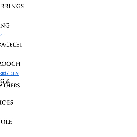
ット
お財布ほか