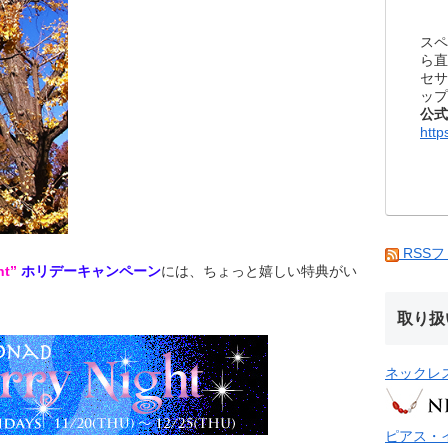
スペ
ら直
セサ
ップ
公式
http
RSS
ht”
ホリデーキャンペーン
には、ちょっと嬉しい特典がい
取り扱
ネックレ
ピアス・