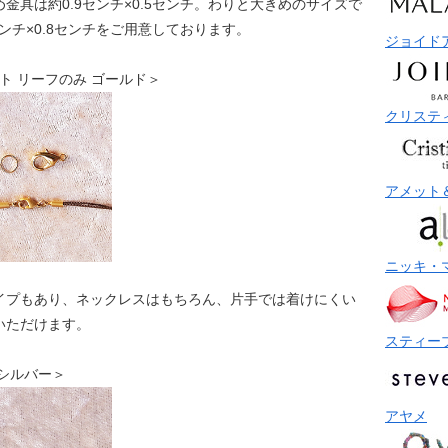
金具は約0.9センチ×0.5センチ。わりと大きめのサイズで
ンチ×0.8センチをご用意しております。
ジョイド
ペンダント リーフのみ ゴールド＞
クリステ
アメット
ニッキ・
イプもあり、ネックレスはもちろん、片手では着けにくい
いただけます。
スティー
ント シルバー＞
アヤメ