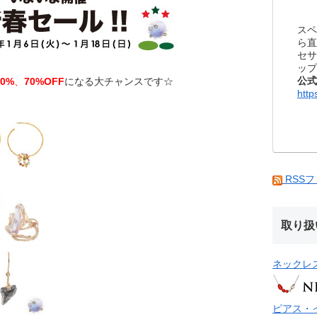
スペ
ら直
セサ
ップ
公式
50%
、
70%OFF
になる大チャンスです☆
http
RSS
取り扱
ネックレ
ピアス・