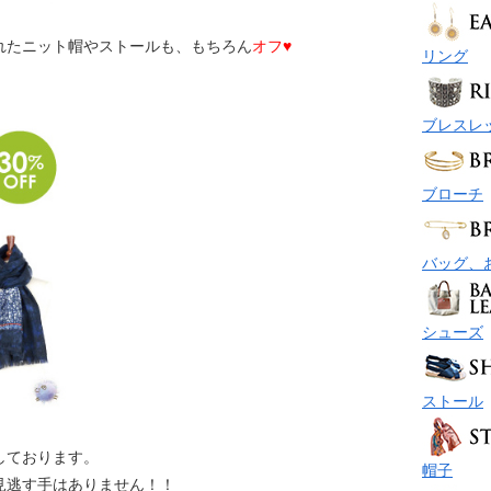
れたニット帽やストールも、もちろん
オフ♥︎
リング
ブレスレ
ブローチ
バッグ、
シューズ
ストール
しております。
帽子
見逃す手はありません！！