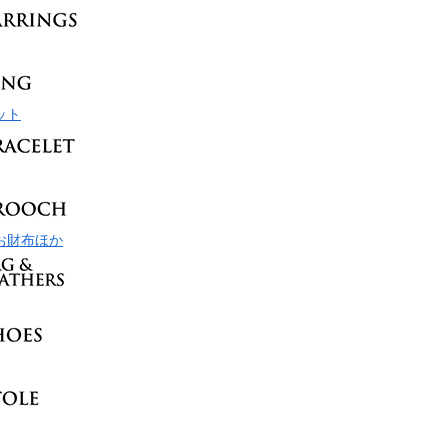
ット
お財布ほか