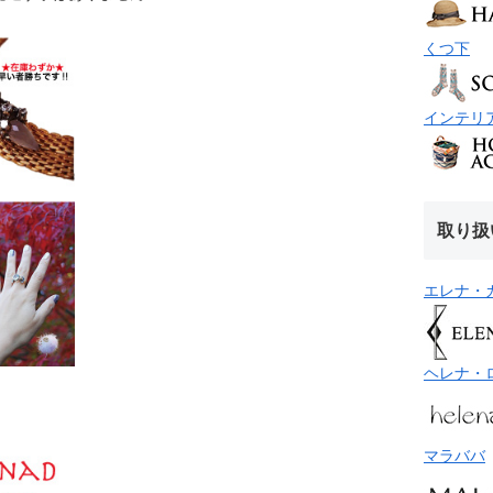
くつ下
インテリ
取り扱
エレナ・
ヘレナ・
マラババ