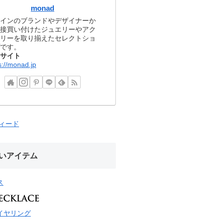
monad
インのブランドやデザイナーか
接買い付けたジュエリーやアク
リーを取り揃えたセレクトショ
です。
サイト
s://monad.jp
フィード
いアイテム
ス
イヤリング