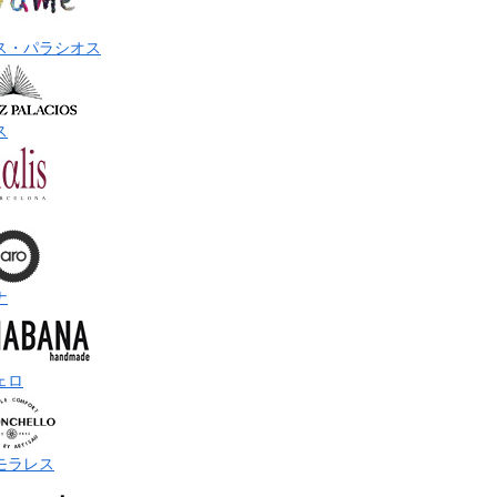
ス・パラシオス
ス
ナ
ェロ
モラレス