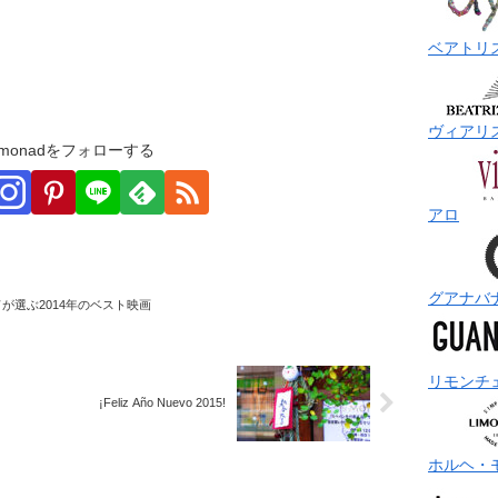
ベアトリ
ヴィアリ
monadをフォローする
アロ
グアナバ
ドが選ぶ2014年のベスト映画
リモンチ
¡Feliz Año Nuevo 2015!
ホルヘ・