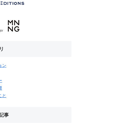
リ
ョン
ー
隈
こと
記事