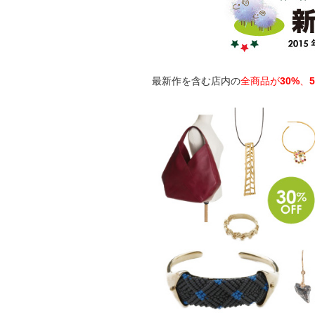
最新作を含む店内の
全商品が
30%
、