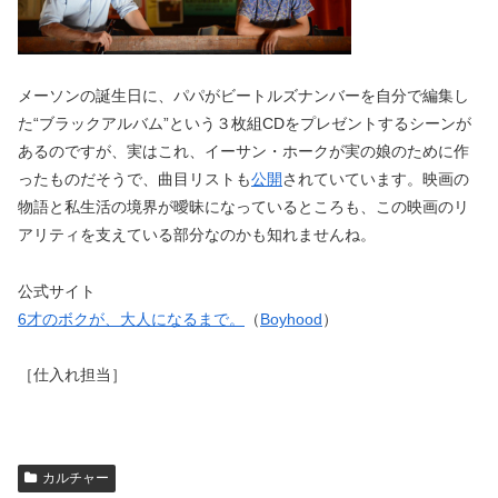
メーソンの誕生日に、パパがビートルズナンバーを自分で編集し
た“ブラックアルバム”という３枚組CDをプレゼントするシーンが
あるのですが、実はこれ、イーサン・ホークが実の娘のために作
ったものだそうで、曲目リストも
公開
されていています。映画の
物語と私生活の境界が曖昧になっているところも、この映画のリ
アリティを支えている部分なのかも知れませんね。
公式サイト
6才のボクが、大人になるまで。
（
Boyhood
）
［仕入れ担当］
カルチャー