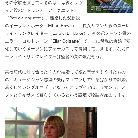
その家族を演じているのは、母親オリヴ
ィア役のパトリシア・アークエット
（Patricia Arquette）、離婚した父親役
のイーサン・ホーク（Ethan Hawke）、長女サマンサ役のローレ
ライ・リンクレイター（Lorelei Linklater）、その弟メーソン役の
エラー・コルトレーン（Ellar Coltrane）で、主に母親の再婚で変
化していくメーソンにフォーカスして展開していきます。なおロ
ーレライ・リンクレイターは監督の実の娘だそう。
高校時代に知り合った２人が結婚して娘と息子をもうけたもの
の、ミュージシャン志望の夫はフラフラしているばかりで離婚。
若くしてシングルマザーとなったオリヴィアは、サマンサ、メー
ソンとテキサスで暮らしているという設定で物語が始まります。