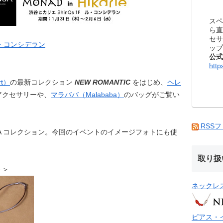
スペ
ら直
セサ
ル・コンシデラン
ップ
公式
）
http
rt）
の最新コレクション
NEW ROMANTIC
をはじめ、
ヘレ
アクセサリーや、
マラババ（Malababa）
のバッグがご覧い
RSS
TA コレクション。今回のイベントのイメージフォトにも使
取り扱
ント＞
ネックレ
ピアス・