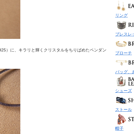
リング
ブレスレ
925）に、キラリと輝くクリスタルをちりばめたペンダン
ブローチ
バッグ、
シューズ
ストール
帽子