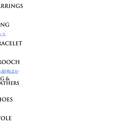
ット
お財布ほか