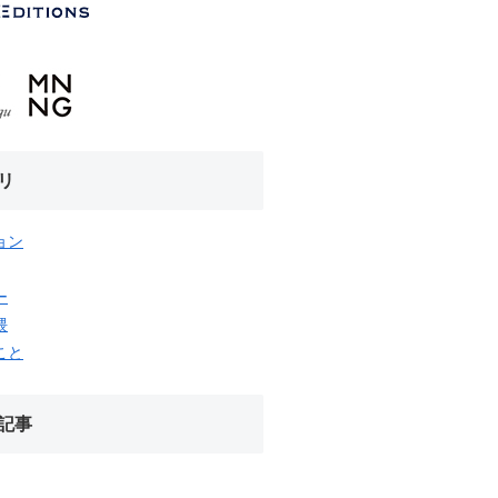
リ
ョン
ー
隈
こと
記事