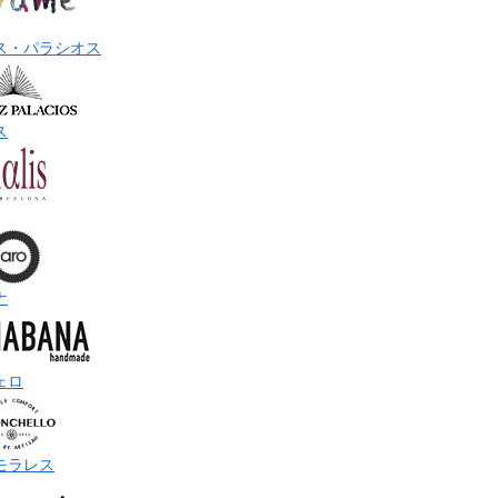
ス・パラシオス
ス
ナ
ェロ
モラレス