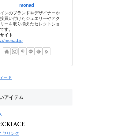
monad
インのブランドやデザイナーか
接買い付けたジュエリーやアク
リーを取り揃えたセレクトショ
です。
サイト
s://monad.jp
フィード
いアイテム
ス
イヤリング