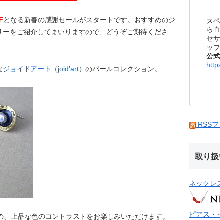
F
となる新春の感謝セールがスタートです。おすすめのジ
スペ
ら直
リーをご紹介してまいりますので、どうぞご期待くださ
セサ
ップ
公式
http
な
ジョイドアート（joid’art）
のパールコレクション。
RSS
取り扱
ネックレ
ピアス・
ーの、上品な色のコントラストをお楽しみいただけます。