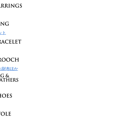
ット
お財布ほか