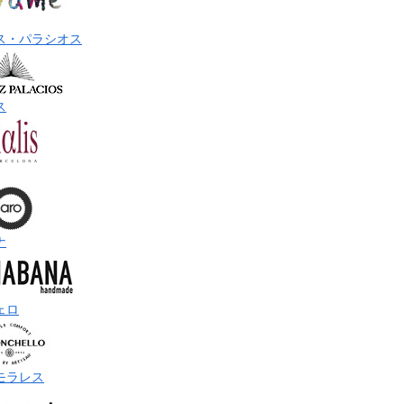
ス・パラシオス
ス
ナ
ェロ
モラレス