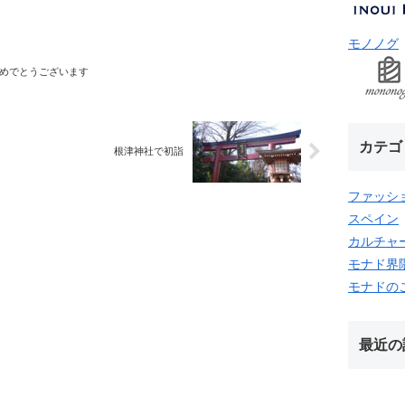
モノノグ
めでとうございます
カテゴ
根津神社で初詣
ファッシ
スペイン
カルチャ
モナド界
モナドの
最近の