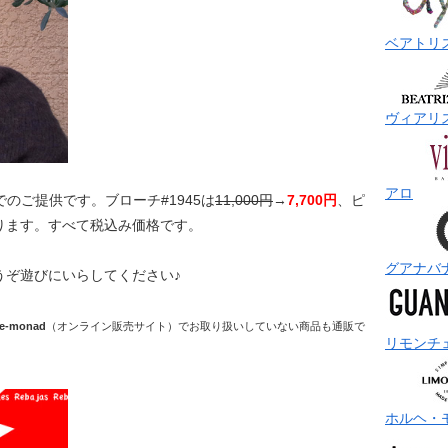
ベアトリ
ヴィアリ
アロ
でのご提供です。ブローチ#1945は
11,000円
→
7,700円
、ピ
ります。すべて税込み価格です。
グアナバ
うぞ遊びにいらしてください♪
e-monad
（オンライン販売サイト）でお取り扱いしていない商品も通販で
リモンチ
ホルヘ・