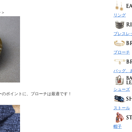
チ＞
リング
ブレスレ
ブローチ
バッグ、
シューズ
ーのポイントに、ブローチは最適です！
ストール
帽子