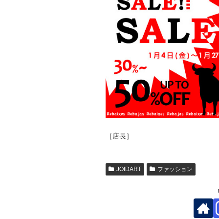
［店長］
JOIDART
ファッション