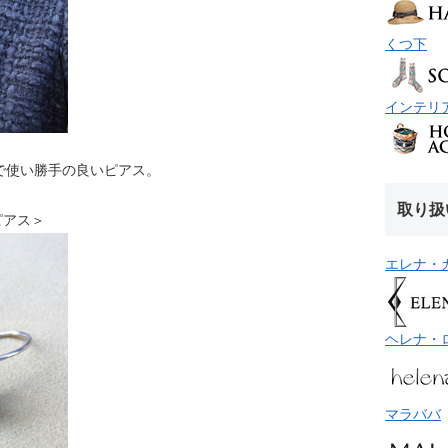
くつ下
インテリ
で使い勝手の良いピアス。
取り扱
ックピアス＞
エレナ・
ヘレナ・
マラババ