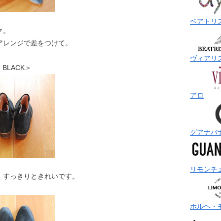
ベアトリ
ク。
アレンジで差をつけて。
ヴィアリ
ツ BLACK＞
アロ
グアナバ
リモンチ
。すっきりときれいです。
ホルヘ・