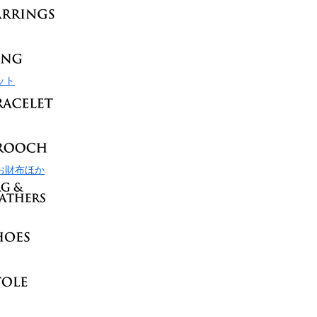
ット
お財布ほか