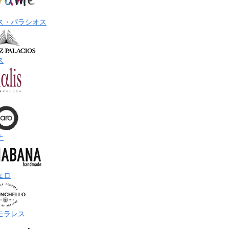
ス・パラシオス
ス
ナ
ェロ
モラレス