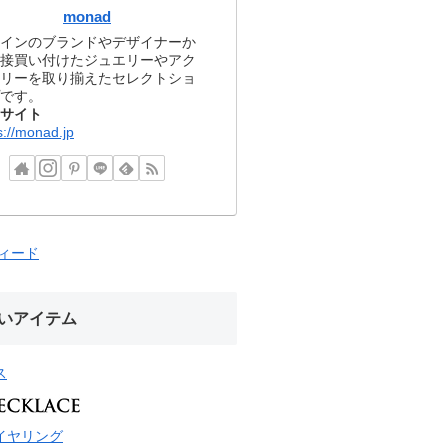
monad
インのブランドやデザイナーか
接買い付けたジュエリーやアク
リーを取り揃えたセレクトショ
です。
サイト
s://monad.jp
フィード
いアイテム
ス
イヤリング