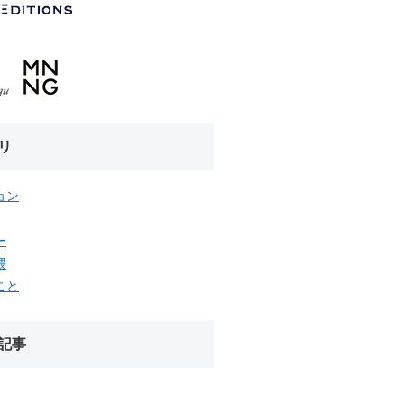
リ
ョン
ー
隈
こと
記事