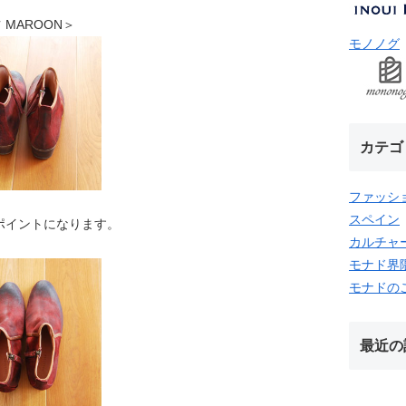
ツ MAROON＞
モノノグ
カテゴ
ファッシ
スペイン
ポイントになります。
カルチャ
モナド界
モナドの
最近の