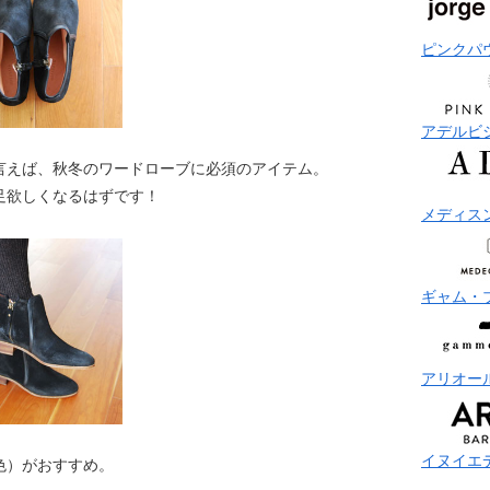
ピンクパ
アデルビ
言えば、秋冬のワードローブに必須のアイテム。
足欲しくなるはずです！
メディス
ギャム・
アリオー
イヌイエ
色）がおすすめ。