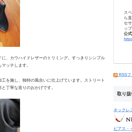
スペ
ら直
セサ
ップ
公式
http
ドに、カウハイドレザーのトリミング。すっきりシンプル
もマッチします。
RSS
加工を施し、独特の風合いに仕上げています。ストリート
形と丁寧な造りのおかげです。
取り扱
ネックレ
ピアス・