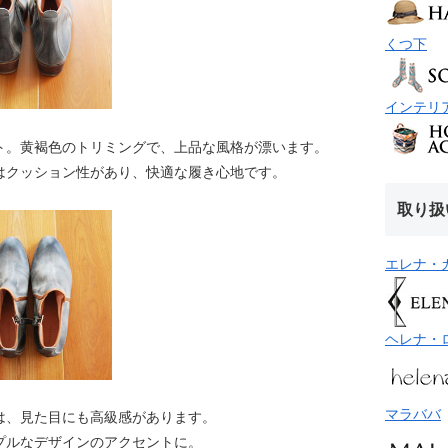
くつ下
インテリ
ト。黄褐色のトリミングで、上品な風格が漂います。
はクッション性があり、快適な履き心地です。
取り扱
エレナ・
ヘレナ・
マラババ
は、見た目にも高級感があります。
プルなデザインのアクセントに。