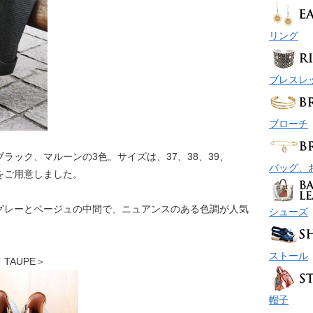
リング
ブレスレ
ブローチ
ラック、マルーンの3色。サイズは、37、38、39、
バッグ、
m）をご用意しました。
グレーとベージュの中間で、ニュアンスのある色調が人気
シューズ
ストール
ツ TAUPE＞
帽子