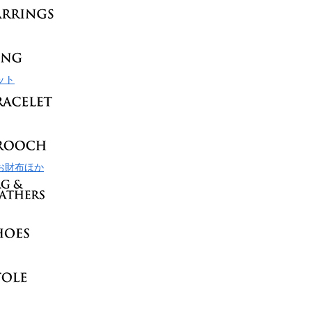
ット
お財布ほか