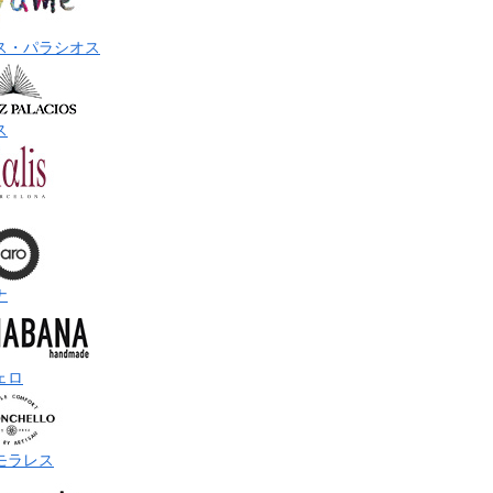
ス・パラシオス
ス
ナ
ェロ
モラレス