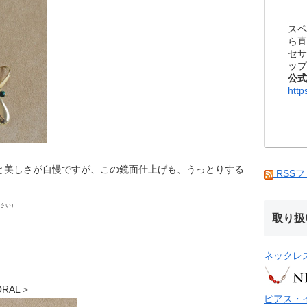
スペ
ら直
セサ
ップ
公式
http
と美しさが自慢ですが、この鏡面仕上げも、うっとりする
RSS
さい）
取り扱
ネックレ
ORAL＞
ピアス・