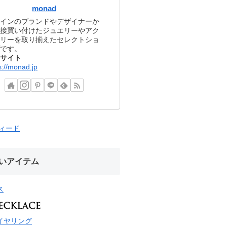
monad
インのブランドやデザイナーか
接買い付けたジュエリーやアク
リーを取り揃えたセレクトショ
です。
サイト
s://monad.jp
フィード
いアイテム
ス
イヤリング