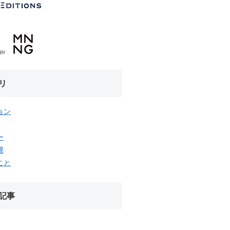
リ
ョン
ー
隈
こと
記事