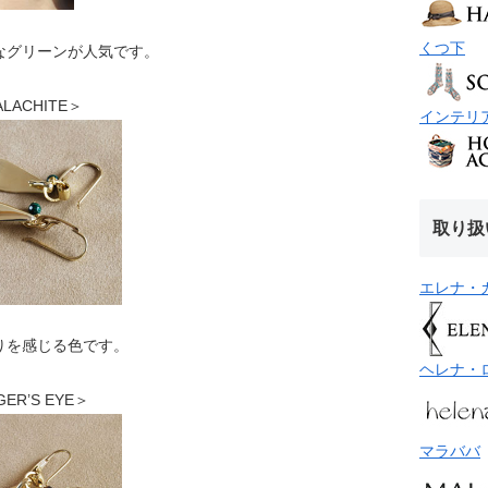
くつ下
なグリーンが人気です。
ALACHITE＞
インテリ
取り扱
エレナ・
りを感じる色です。
ヘレナ・
GER’S EYE＞
マラババ