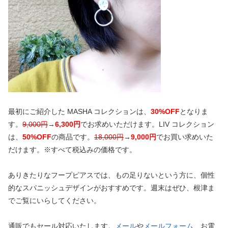
最初にご紹介した MASHA コレクションは、
30%OFF
となりま
す。
9,000円
→
6,300円
でお求めいただけます。LIV コレクション
は、
50%OFF
の商品です。
18,000円
→
9,000円
でお買い求めいた
だけます。※すべて税込みの価格です。
ありきたりなフープピアスでは、もの足りないという方に、個性
的なスパニッシュデザインがおすすめです。週末はぜひ、根津ま
でご覧にいらしてください。
通販でもセール対応いたします。
メール
や
メールフォーム
、お電