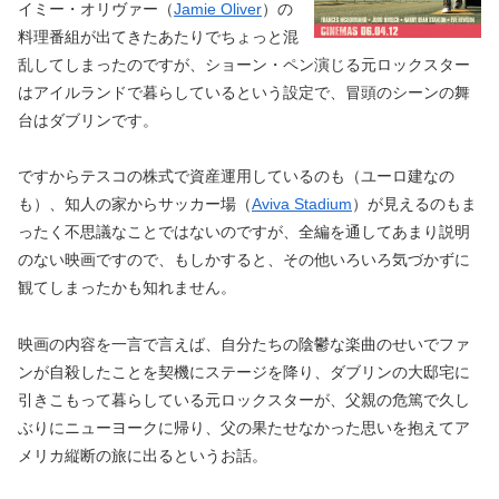
イミー・オリヴァー（
Jamie Oliver
）の
料理番組が出てきたあたりでちょっと混
乱してしまったのですが、ショーン・ペン演じる元ロックスター
はアイルランドで暮らしているという設定で、冒頭のシーンの舞
台はダブリンです。
ですからテスコの株式で資産運用しているのも（ユーロ建なの
も）、知人の家からサッカー場（
Aviva Stadium
）が見えるのもま
ったく不思議なことではないのですが、全編を通してあまり説明
のない映画ですので、もしかすると、その他いろいろ気づかずに
観てしまったかも知れません。
映画の内容を一言で言えば、自分たちの陰鬱な楽曲のせいでファ
ンが自殺したことを契機にステージを降り、ダブリンの大邸宅に
引きこもって暮らしている元ロックスターが、父親の危篤で久し
ぶりにニューヨークに帰り、父の果たせなかった思いを抱えてア
メリカ縦断の旅に出るというお話。