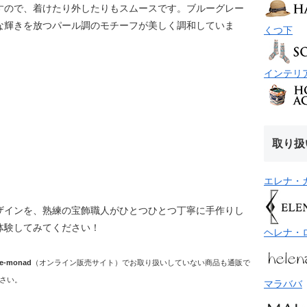
すので、着けたり外したりもスムースです。ブルーグレー
な輝きを放つパール調のモチーフが美しく調和していま
くつ下
インテリ
取り扱
エレナ・
ザインを、熟練の宝飾職人がひとつひとつ丁寧に手作りし
体験してみてください！
ヘレナ・
e-monad
（オンライン販売サイト）でお取り扱いしていない商品も通販で
さい。
マラババ