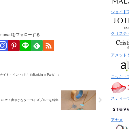
ジョイド
クリステ
monadをフォローする
アメット
イト・イン・パリ（Midnight in Paris）」
ニッキ・
スティー
 STORY：爽やかなターコイズブルーを特集
アヤメ