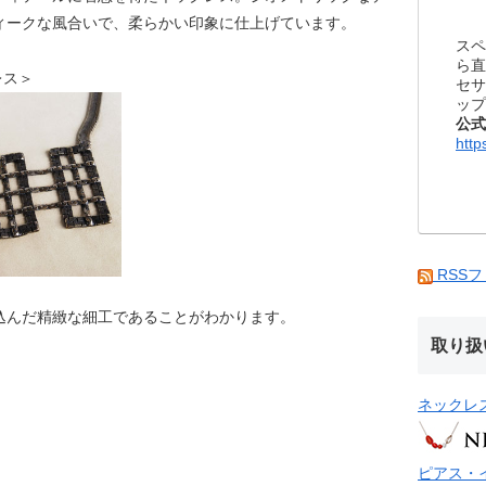
ィークな風合いで、柔らかい印象に仕上げています。
スペ
ら直
クレス＞
セサ
ップ
公式
http
RSS
込んだ精緻な細工であることがわかります。
取り扱
ネックレ
ピアス・