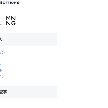
リ
ョン
ー
隈
こと
記事