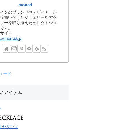
monad
インのブランドやデザイナーか
接買い付けたジュエリーやアク
リーを取り揃えたセレクトショ
です。
サイト
s://monad.jp
フィード
いアイテム
ス
イヤリング