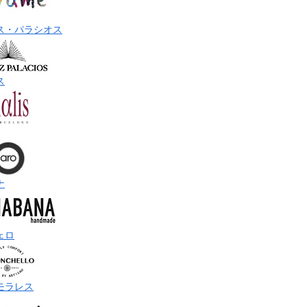
ス・パラシオス
ス
ナ
ェロ
モラレス