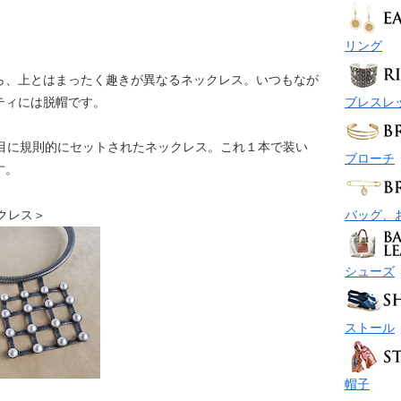
リング
ら、上とはまったく趣きが異なるネックレス。いつもなが
ブレスレ
ティには脱帽です。
の目に規則的にセットされたネックレス。これ１本で装い
ブローチ
す。
ネックレス＞
バッグ、
シューズ
ストール
帽子