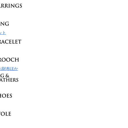
ット
お財布ほか