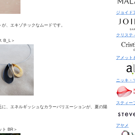
ジョイド
トが、エキゾチックなムードです。
クリステ
ス B_L＞
アメット
ニッキ・
スティー
元に、エネルギッシュなカラーバリエーションが、夏の陽
アヤメ
レット BR＞