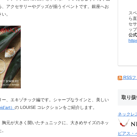
る、アクセサリーやグッズが揃うイベントです。銀座へお
スペ
さい。
ら直
セサ
ップ
公式
http
RSS
取り扱
リー、エキゾチック編です。シャープなラインと、美しい
’art）
の LOUISE コレクションをご紹介します。
ネックレ
、胸元が大きく開いたチュニックに、大きめサイズのネッ
た。
ピアス・