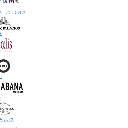
ス・パラシオス
ス
ナ
ェロ
モラレス