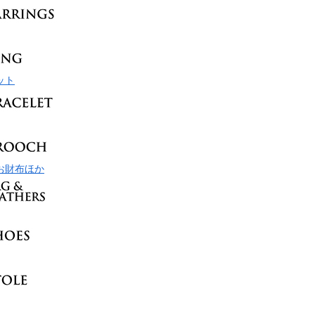
ット
お財布ほか