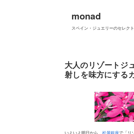
monad
スペイン・ジュエリーのセレクト
大人のリゾートジ
射しを味方にする
いよいよ明日から、
松屋銀座
で「リ