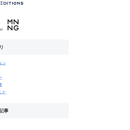
リ
ョン
ー
隈
こと
記事