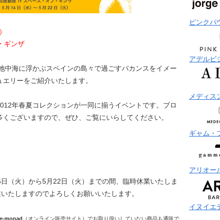
ピンクパ
）
・ギンザ
アデルビ
地中海に浮かぶスペインの島々で過ごすバカンスをイメー
ュエリーをご紹介いたします。
メディス
012年春夏コレクションが一同に揃うイベントです。ブロ
多くございますので、ぜひ、ご覧にいらしてください。
ギャム・
アリオー
5日（火）から5月22日（火）までの間、臨時休業いたしま
業いたしますのでよろしくお願いいたします。
イヌイエ
e-monad
（オンライン販売サイト）でお取り扱いしていない商品も通販で