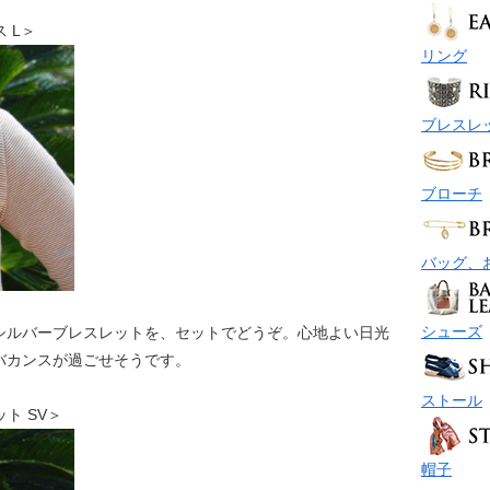
ス L＞
リング
ブレスレ
ブローチ
バッグ、
シューズ
シルバーブレスレットを、セットでどうぞ。心地よい日光
バカンスが過ごせそうです。
ストール
レット SV＞
帽子