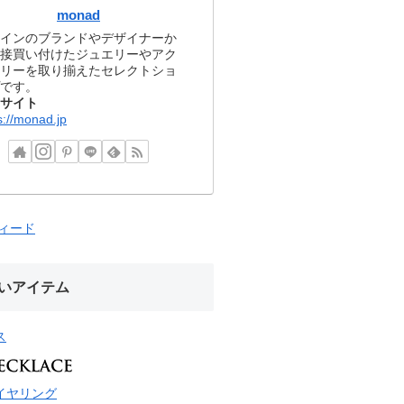
monad
インのブランドやデザイナーか
接買い付けたジュエリーやアク
リーを取り揃えたセレクトショ
です。
サイト
s://monad.jp
フィード
いアイテム
ス
イヤリング