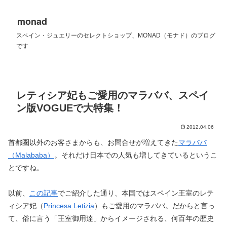
monad
スペイン・ジュエリーのセレクトショップ、MONAD（モナド）のブログ
です
レティシア妃もご愛用のマラババ、スペイ
ン版VOGUEで大特集！
2012.04.06
首都圏以外のお客さまからも、お問合せが増えてきた
マラババ
（Malababa）
。それだけ日本での人気も増してきているというこ
とですね。
以前、
この記事
でご紹介した通り、本国ではスペイン王室のレテ
ィシア妃（
Princesa Letizia
）もご愛用のマラババ。だからと言っ
て、俗に言う「王室御用達」からイメージされる、何百年の歴史