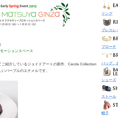
リング
ブレスレ
）
ブローチ
ロモーションスペース
バッグ、
しているジョイドアートの新作、Carola Collection
しいパープルのエナメルです。
シューズ
ストール
帽子