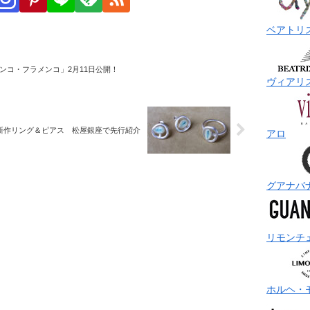
ベアトリ
ンコ・フラメンコ」2月11日公開！
ヴィアリ
新作リング＆ピアス 松屋銀座で先行紹介
アロ
グアナバ
リモンチ
ホルヘ・