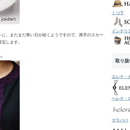
くつ下
インテリ
トに。まだまだ寒い日が続くようですので、厚手のスカー
重宝します。
チ＞
取り扱
エレナ・
ヘレナ・
マラババ