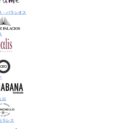
ス・パラシオス
ス
ナ
ェロ
モラレス