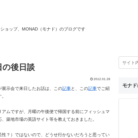
ショップ、MONAD（モナド）のブログです
日の後日談
2012.01.28
モナド
が展示会で来日したお話は、この
記事
と、この
記事
でご紹
す。
リアムですが、月曜の午後便で帰国する前にフィッシュマ
応、築地市場の英語サイト等を教えておきました。
民性？）ではないので、どうせ行かないだろうと思ってい