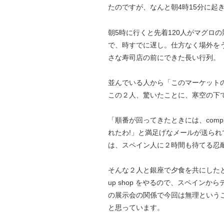
たのですが、なんと朝4時15分に起
朝5時に行くと先着120人がマグロ
で、時すでに遅し。仕方なく場外を
さな寿司店の前にできた長い行列。
並んでいる人から「このマーケット
この２人、驚いたことに、寒空の下
「順番が回ってきたときには、comple
れたわ!」と満足げなメールが送ら
は、スペイン人に２時間も待てる忍
そんな２人と銀座で夕食を共にしたと
up shop をやるので、スペイン
の展示会の関係で今回は無理という
と思っています。