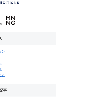
リ
ョン
ー
隈
こと
記事