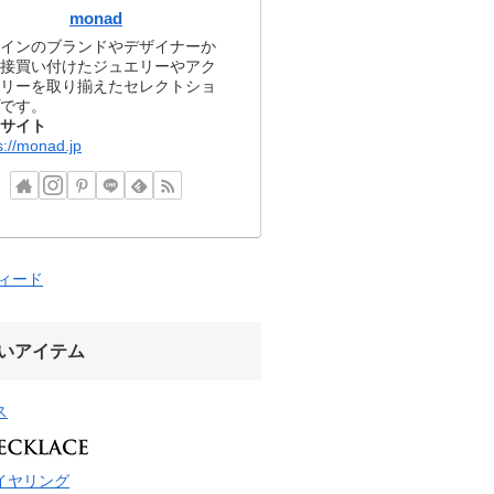
monad
インのブランドやデザイナーか
接買い付けたジュエリーやアク
リーを取り揃えたセレクトショ
です。
サイト
s://monad.jp
フィード
いアイテム
ス
イヤリング