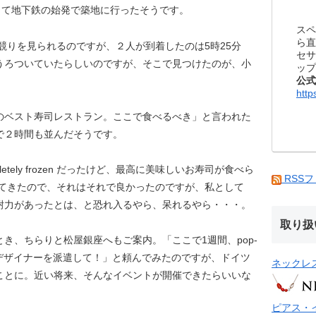
きて地下鉄の始発で築地に行ったそうです。
スペ
ら直
の競りを見られるのですが、２人が到着したのは5時25分
セサ
うろついていたらしいのですが、そこで見つけたのが、小
ップ
公式
http
のベスト寿司レストラン。ここで食べるべき」と言われた
で２時間も並んだそうです。
tely frozen だったけど、最高に美味しいお寿司が食べら
RSS
れてきたので、それはそれで良かったのですが、私として
耐力があったとは、と恐れ入るやら、呆れるやら・・・。
取り扱
き、ちらりと松屋銀座へもご案内。「ここで1週間、pop-
からデザイナーを派遣して！」と頼んでみたのですが、ドイツ
ネックレ
ことに。近い将来、そんなイベントが開催できたらいいな
ピアス・