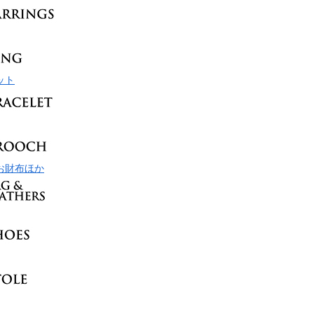
ット
お財布ほか