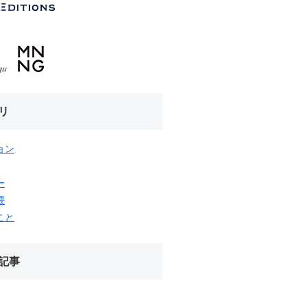
リ
ョン
ー
隈
こと
記事