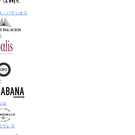
ス・パラシオス
ス
ナ
ェロ
モラレス