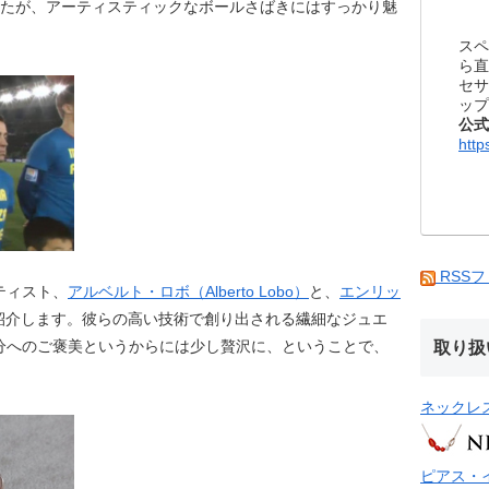
たが、アーティスティックなボールさばきにはすっかり魅
スペ
ら直
セサ
ップ
公式
http
RSS
ティスト、
アルベルト・ロボ（Alberto Lobo）
と、
エンリッ
紹介します。彼らの高い技術で創り出される繊細なジュエ
取り扱
分へのご褒美というからには少し贅沢に、ということで、
ネックレ
ピアス・