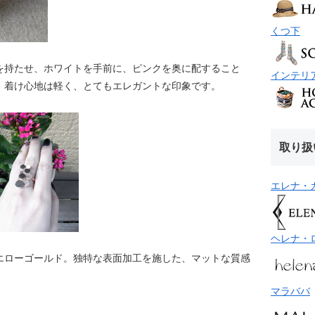
くつ下
を持たせ、ホワイトを手前に、ピンクを奥に配すること
インテリ
。着け心地は軽く、とてもエレガントな印象です。
取り扱
エレナ・
ヘレナ・
エローゴールド。独特な表面加工を施した、マットな質感
マラババ