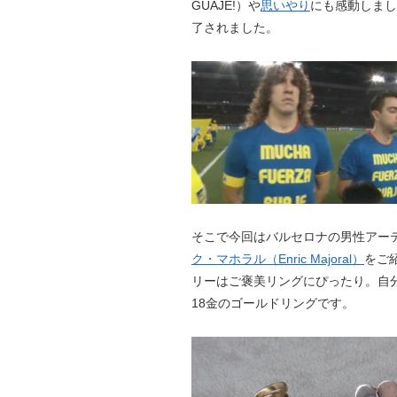
GUAJE!）や
思いやり
にも感動しまし
了されました。
そこで今回はバルセロナの男性アー
ク・マホラル（Enric Majoral）
をご
リーはご褒美リングにぴったり。自
18金のゴールドリングです。