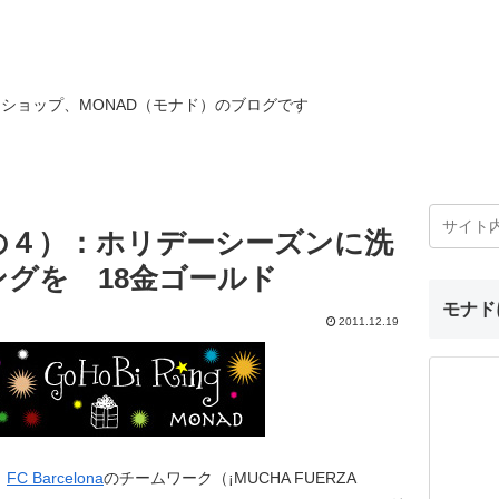
ショップ、MONAD（モナド）のブログです
の４）：ホリデーシーズンに洗
グを 18金ゴールド
モナド
2011.12.19
。
FC Barcelona
のチームワーク（¡MUCHA FUERZA