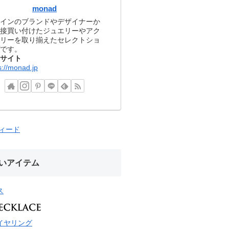
monad
インのブランドやデザイナーか
接買い付けたジュエリーやアク
リーを取り揃えたセレクトショ
です。
サイト
s://monad.jp
フィード
いアイテム
ス
イヤリング