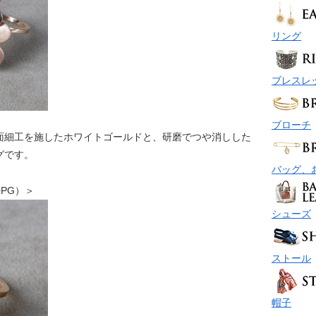
リング
ブレスレ
ブローチ
面細工を施したホワイトゴールドと、研磨でつや消しした
グです。
バッグ、
G+PG）＞
シューズ
ストール
帽子