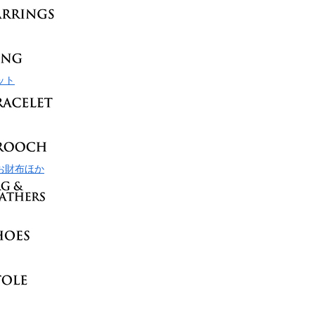
ット
お財布ほか