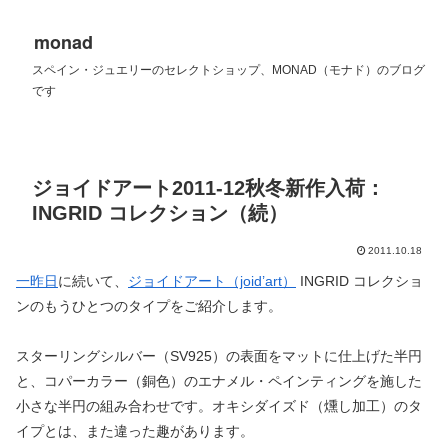
monad
スペイン・ジュエリーのセレクトショップ、MONAD（モナド）のブログ
です
ジョイドアート2011-12秋冬新作入荷：
INGRID コレクション（続）
2011.10.18
一昨日
に続いて、
ジョイドアート（joid’art）
INGRID コレクショ
ンのもうひとつのタイプをご紹介します。
スターリングシルバー（SV925）の表面をマットに仕上げた半円
と、コパーカラー（銅色）のエナメル・ペインティングを施した
小さな半円の組み合わせです。オキシダイズド（燻し加工）のタ
イプとは、また違った趣があります。