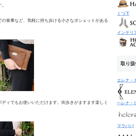
す。
くつ下
での食事など、気軽に持ち歩ける小さなポシェットがある
インテリ
取り扱
エレナ・
ボディでもお使いいただけます。街歩きがますます楽しく
ヘレナ・
マラババ