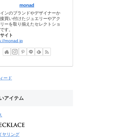
monad
インのブランドやデザイナーか
接買い付けたジュエリーやアク
リーを取り揃えたセレクトショ
です。
サイト
s://monad.jp
フィード
いアイテム
ス
イヤリング