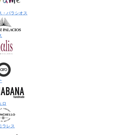
ス・パラシオス
ス
ナ
ェロ
モラレス