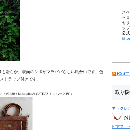
スペ
ら直
セサ
ップ
公式
http
りも滑らか。表面のシボがマラババらしい風合いです。色
RSS
のストラップ付きです。
取り扱
L＞＜#1439：Malababa ALCATRAZ ミニバッグ BR＞
ネックレ
ピアス・