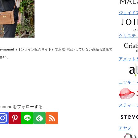
ジョイド
クリステ
e-monad
（オンライン販売サイト）でお取り扱いしていない商品も通販で
さい。
アメット
ニッキ・
スティー
monadをフォローする
アヤメ