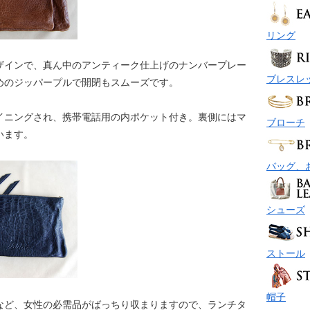
リング
ザインで、真ん中のアンティーク仕上げのナンバープレー
ブレスレ
めのジッパープルで開閉もスムーズです。
イニングされ、携帯電話用の内ポケット付き。裏側にはマ
ブローチ
います。
バッグ、
シューズ
ストール
帽子
など、女性の必需品がばっちり収まりますので、ランチタ