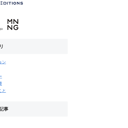
リ
ョン
ー
隈
こと
記事