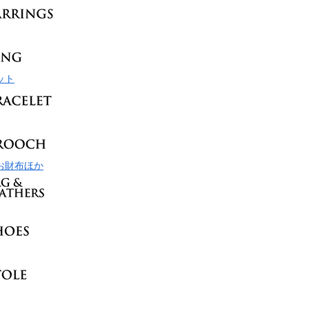
ット
お財布ほか