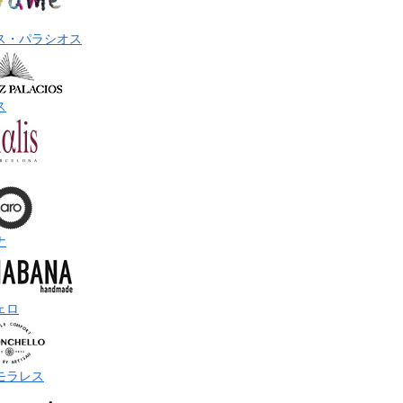
ス・パラシオス
ス
ナ
ェロ
モラレス