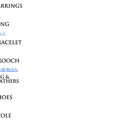
ット
お財布ほか