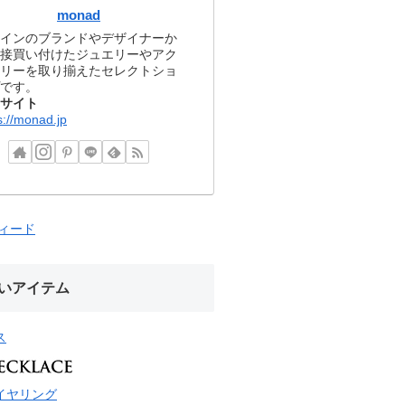
monad
インのブランドやデザイナーか
接買い付けたジュエリーやアク
リーを取り揃えたセレクトショ
です。
サイト
s://monad.jp
フィード
いアイテム
ス
イヤリング