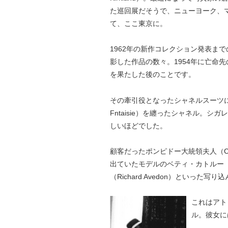
た巡回展だそうで、ニューヨーク、
て、ここ東京に。
1962年の新作コレクション発表ま
影した作品の数々。1954年に亡命
を果たした後のことです。
その牽引役となったシャネルスーツに
Fntaisie）を纏ったシャネル。
しいほどでした。
顧客だったポンピドー大統領夫人（Clau
出ていたモデルのベティ・カトルー（Be
（Richard Avedon）といった
これはアト
ル。彼女に