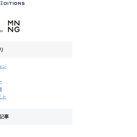
リ
ョン
ー
隈
こと
記事