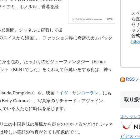
マイアミ、ホノルル、香港を経
スペ
ら直
セサ
ップ
での3週間、シャネルに密着して撮
公式
先のスイスから帰国し、ファッション界に奇跡のカムバック
http
身を包み、たっぷりのビジューファンタジー（Bijoux
シガレット（KENTでした）をくわえて仮縫いをする姿は、神々
RSS
de Pompidou）や、映画「
イヴ・サンローラン
」にも
取り扱
tty Catroux）、写真家のリチャード・アヴェドン
写り込んでいる人たちに時代を感じます。
ネックレ
リエの中国趣味の屏風から顔をのぞかせるおどけたシャネ
は珍しい笑顔の写真がとても印象的です。
ピアス・