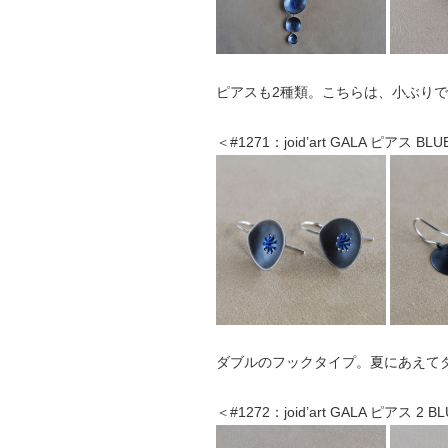
ピアスも2種類。こちらは、小ぶり
＜#1271：joid’art GALA ピアス BL
ダブルのフックタイプ。夏にあえて
＜#1272：joid’art GALA ピアス 2 B