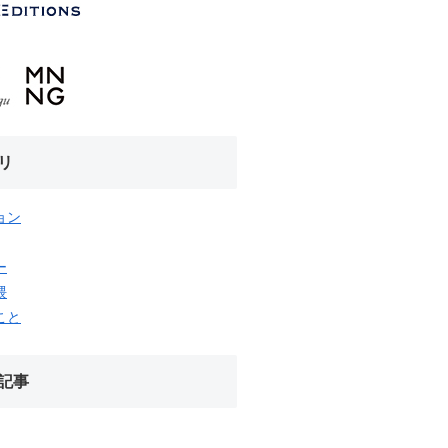
リ
ョン
ー
隈
こと
記事