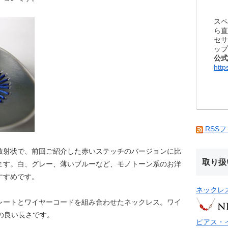
スペ
ら直
セサ
ップ
公式
http
RSS
放射状で、前回ご紹介した赤いステッチのバージョンに比
取り扱
ます。白、グレー、薄いブルーなど、モノトーン系のお洋
すすめです。
ネックレ
レートとワイヤーコードを組み合わせたネックレス。ワイ
の良い長さです。
ピアス・