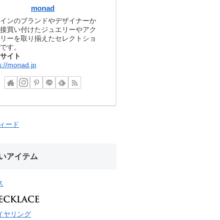
monad
インのブランドやデザイナーか
接買い付けたジュエリーやアク
リーを取り揃えたセレクトショ
です。
サイト
s://monad.jp
フィード
いアイテム
ス
イヤリング