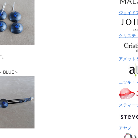
ジョイド
クリステ
す。
アメット
ト BLUE＞
ニッキ・
スティー
アヤメ