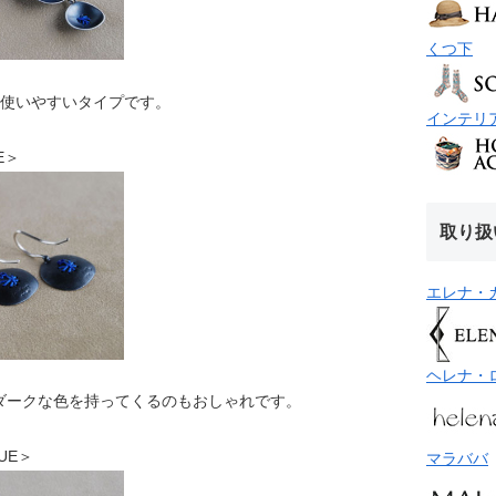
くつ下
で使いやすいタイプです。
インテリ
UE＞
取り扱
エレナ・
ヘレナ・
ダークな色を持ってくるのもおしゃれです。
LUE＞
マラババ