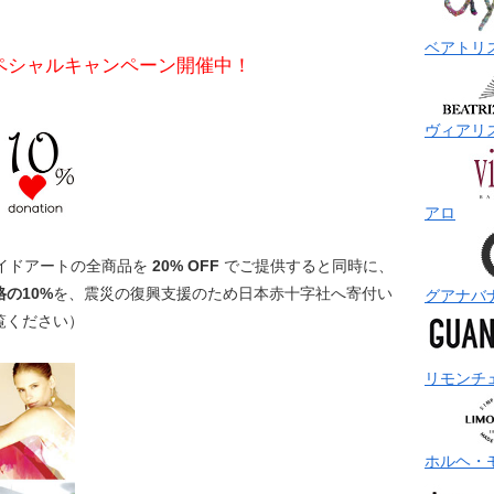
ベアトリ
ペシャルキャンペーン開催中！
ヴィアリ
アロ
イドアートの全商品を
20% OFF
でご提供すると同時に、
の10%
を、震災の復興支援のため日本赤十字社へ寄付い
グアナバ
覧ください）
リモンチ
ホルヘ・