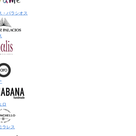
ス・パラシオス
ス
ナ
ェロ
モラレス