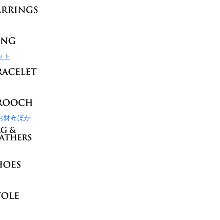
ット
お財布ほか