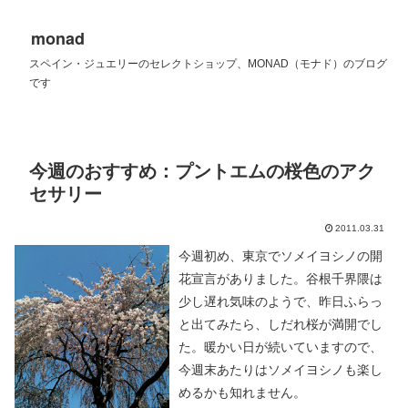
monad
スペイン・ジュエリーのセレクトショップ、MONAD（モナド）のブログ
です
今週のおすすめ：プントエムの桜色のアク
セサリー
2011.03.31
今週初め、東京でソメイヨシノの開
花宣言がありました。谷根千界隈は
少し遅れ気味のようで、昨日ふらっ
と出てみたら、しだれ桜が満開でし
た。暖かい日が続いていますので、
今週末あたりはソメイヨシノも楽し
めるかも知れません。