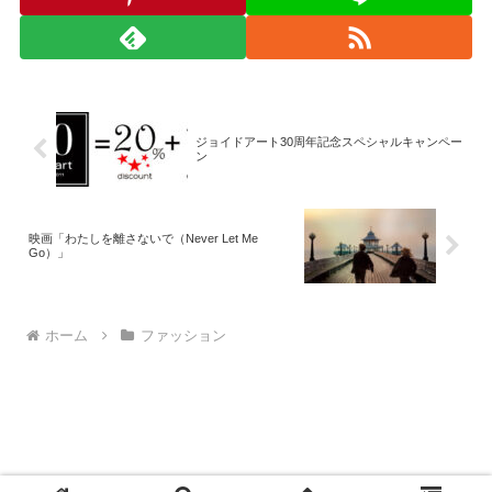
ジョイドアート30周年記念スペシャルキャンペー
ン
映画「わたしを離さないで（Never Let Me
Go）」
ホーム
ファッション