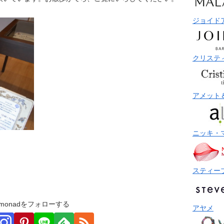
ジョイド
クリステ
アメット
ニッキ・
スティー
monadをフォローする
アヤメ