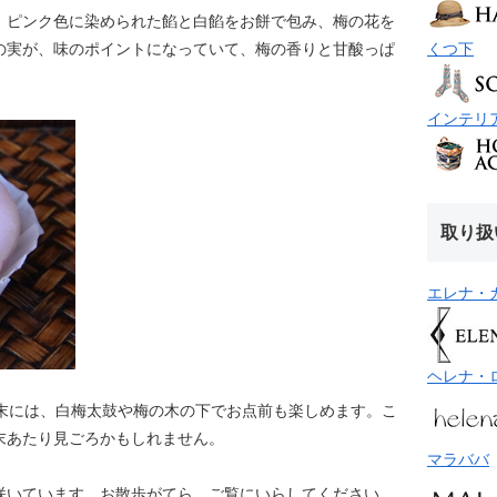
。ピンク色に染められた餡と白餡をお餅で包み、梅の花を
くつ下
の実が、味のポイントになっていて、梅の香りと甘酸っぱ
インテリ
取り扱
エレナ・
ヘレナ・
週末には、白梅太鼓や梅の木の下でお点前も楽しめます。こ
末あたり見ごろかもしれません。
マラババ
咲いています。お散歩がてら、ご覧にいらしてください。