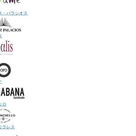
ス・パラシオス
ス
ナ
ェロ
モラレス