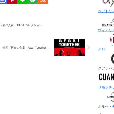
ベアトリ
ト新作入荷：TILDA コレクション
ヴィアリ
映画「再会の食卓（Apart Together）」
アロ
グアナバ
リモンチ
ホルヘ・