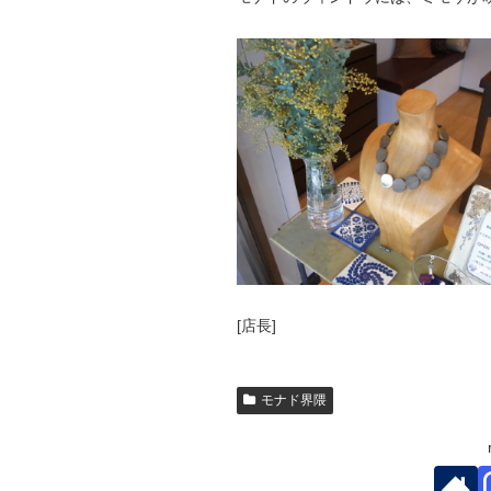
[店長]
モナド界隈