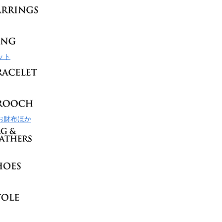
ット
お財布ほか