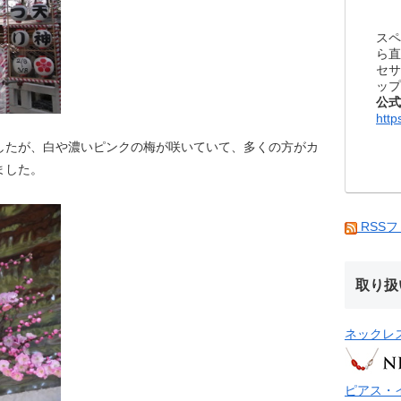
スペ
ら直
セサ
ップ
公式
http
したが、白や濃いピンクの梅が咲いていて、多くの方がカ
ました。
RSS
取り扱
ネックレ
ピアス・