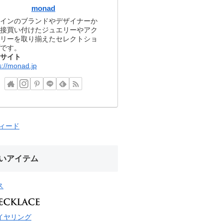
monad
インのブランドやデザイナーか
接買い付けたジュエリーやアク
リーを取り揃えたセレクトショ
です。
サイト
s://monad.jp
フィード
いアイテム
ス
イヤリング