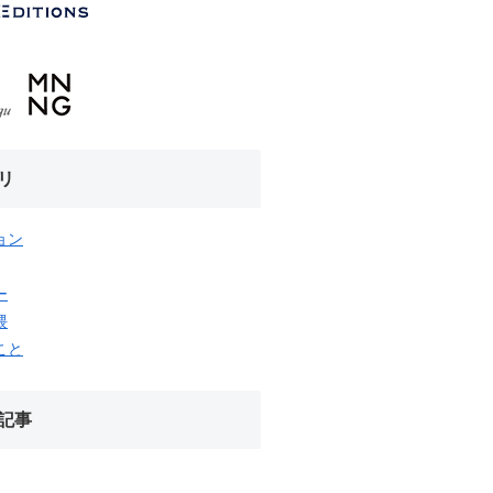
リ
ョン
ー
隈
こと
記事