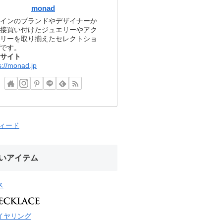
monad
インのブランドやデザイナーか
接買い付けたジュエリーやアク
リーを取り揃えたセレクトショ
です。
サイト
s://monad.jp
フィード
いアイテム
ス
イヤリング