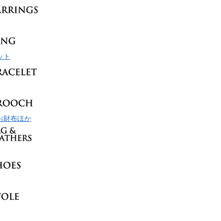
ット
お財布ほか