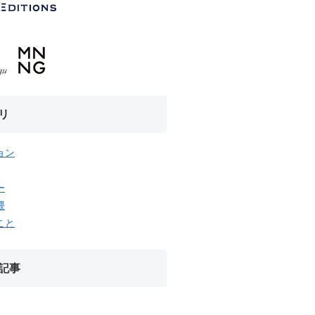
リ
ョン
ー
隈
こと
記事