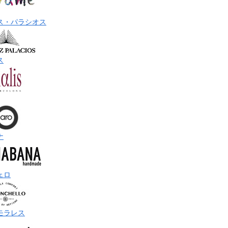
ス・パラシオス
ス
ナ
ェロ
モラレス