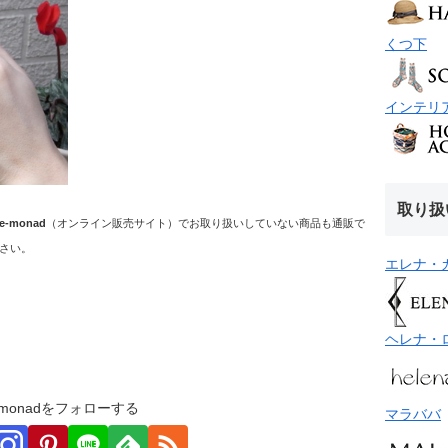
くつ下
インテリ
取り扱
e-monad
（オンライン販売サイト）でお取り扱いしていない商品も通販で
さい。
エレナ・
ヘレナ・
monadをフォローする
マラババ