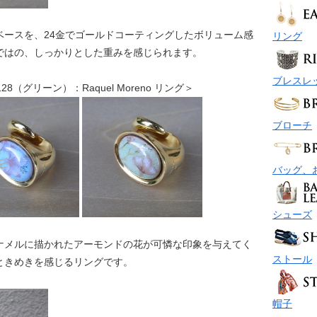
のベースを、24金でゴールドコーティングしたボリューム感
リング
ではの、しっかりとした重みを感じられます。
ブレスレ
8（グリーン）：Raquel Moreno リング＞
ブローチ
バッグ、
シューズ
ナメルに描かれたアーモンドの花が可憐な印象を与えてく
ストール
ときめきを感じるリングです。
帽子