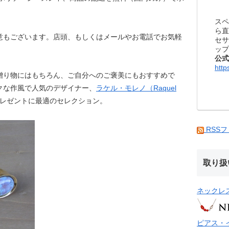
スペ
ら直
意もございます。店頭、もしくはメールやお電話でお気軽
セサ
ップ
公式
http
贈り物にはもちろん、ご自分へのご褒美にもおすすめで
クな作風で人気のデザイナー、
ラケル・モレノ（Raquel
レゼントに最適のセレクション。
RSS
取り扱
ネックレ
ピアス・