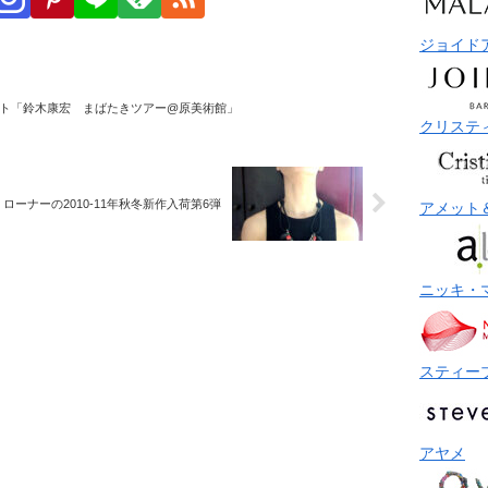
ジョイド
ト「鈴木康宏 まばたきツアー@原美術館」
クリステ
ローナーの2010-11年秋冬新作入荷第6弾
アメット
ニッキ・
スティー
アヤメ