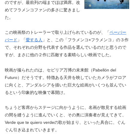
のですが、最前列の端までほぼ満席。改
めてフラメンコファンの多さに驚きまし
た。
この映画祭のトレーラーで取り上げられているのが、「
ペーパー
バード
」「
愛する人
」と、この「フラメンコ×フラメンコ」の３作
で、それぞれの分野を代表する作品を選んでいるのだと思うので
すが、まさに他の２作に匹敵する素晴らしい映画でした。
映画が撮られたのは、セビリア万博の未来館（Pabellón del
Futuro）だそうです。特徴ある天井を映していたカメラがフロア
に向くと、アンダルシアを描いた巨大な絵画がいくつも並んでい
るという印象的な映像で幕開け。
ちょうど客席からステージに向かうように、名画が散見する絵画
の間を縫うように進んでいくと、その奥に演奏者が見えてきて、
Verde que te quiero verdeの歌が始まり、といった具合に、ぐん
ぐん引き込まれていきます。