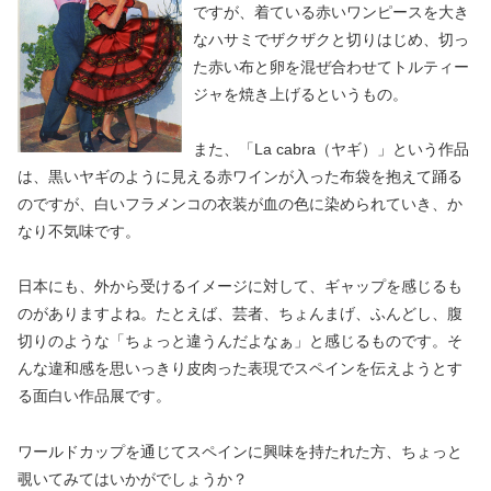
ですが、着ている赤いワンピースを大き
なハサミでザクザクと切りはじめ、切っ
た赤い布と卵を混ぜ合わせてトルティー
ジャを焼き上げるというもの。
また、「La cabra（ヤギ）」という作品
は、黒いヤギのように見える赤ワインが入った布袋を抱えて踊る
のですが、白いフラメンコの衣装が血の色に染められていき、か
なり不気味です。
日本にも、外から受けるイメージに対して、ギャップを感じるも
のがありますよね。たとえば、芸者、ちょんまげ、ふんどし、腹
切りのような「ちょっと違うんだよなぁ」と感じるものです。そ
んな違和感を思いっきり皮肉った表現でスペインを伝えようとす
る面白い作品展です。
ワールドカップを通じてスペインに興味を持たれた方、ちょっと
覗いてみてはいかがでしょうか？