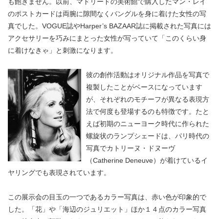
も飽きません。以前、マドリードの美術館で購入したマン・レイ
のポストカードは両腕に隙間なくバングルを身に着けた女性の写
真でした。VOGUE誌やHarper’s BAZAAR誌に掲載された写真には
アクセサリーを巧みにまとった女性が写っていて「このくらい身
に着けなきゃ」と刺激になります。
彼の創作活動はオリジナル作品を写真で
複製したことがベースになっています
が、それぞれのモチーフが異なる表現方
法で何度も登場するのも特徴です。たと
えば初期のニューヨーク時代に作られた
螺旋状のランプシェードは、パリ時代の
写真でカトリーヌ・ドヌーヴ
（Catherine Deneuve）が着けているイ
ヤリングでも表現されています。
この展示会の目玉の一つであるカラー写真は、赤い色が印象的で
した。「花」や「海辺のジュリエット」ほか１４点のカラー写真