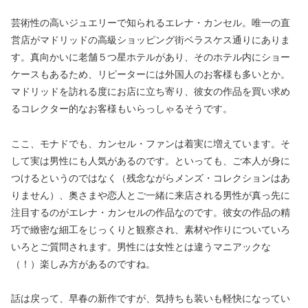
芸術性の高いジュエリーで知られるエレナ・カンセル。唯一の直
営店がマドリッドの高級ショッピング街ベラスケス通りにありま
す。真向かいに老舗５つ星ホテルがあり、そのホテル内にショー
ケースもあるため、リピーターには外国人のお客様も多いとか。
マドリッドを訪れる度にお店に立ち寄り、彼女の作品を買い求め
るコレクター的なお客様もいらっしゃるそうです。
ここ、モナドでも、カンセル・ファンは着実に増えています。そ
して実は男性にも人気があるのです。といっても、ご本人が身に
つけるというのではなく（残念ながらメンズ・コレクションはあ
りません）、奥さまや恋人とご一緒に来店される男性が真っ先に
注目するのがエレナ・カンセルの作品なのです。彼女の作品の精
巧で緻密な細工をじっくりと観察され、素材や作りについていろ
いろとご質問されます。男性には女性とは違うマニアックな
（！）楽しみ方があるのですね。
話は戻って、早春の新作ですが、気持ちも装いも軽快になってい