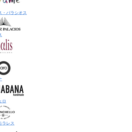
ス・パラシオス
ス
ナ
ェロ
モラレス