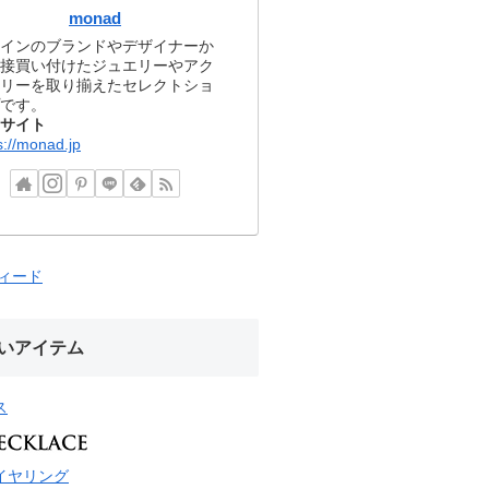
monad
インのブランドやデザイナーか
接買い付けたジュエリーやアク
リーを取り揃えたセレクトショ
です。
サイト
s://monad.jp
フィード
いアイテム
ス
イヤリング