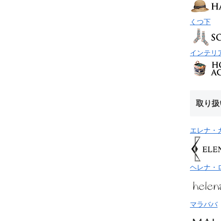
くつ下
インテリ
取り扱
エレナ・
ヘレナ・
マラババ