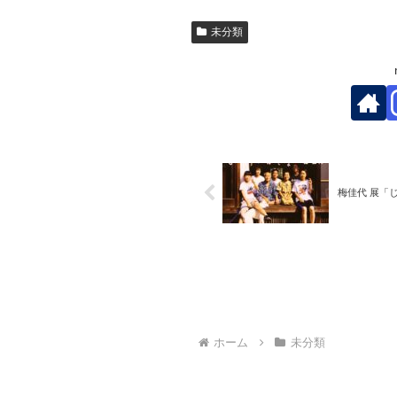
未分類
梅佳代 展「
ホーム
未分類