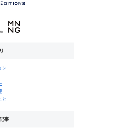
リ
ョン
ー
隈
こと
記事