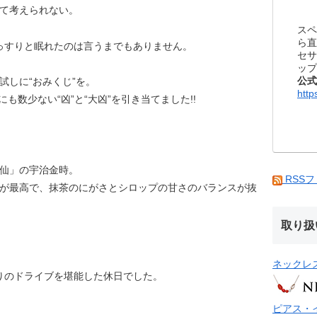
て考えられない。
スペ
ら直
っすりと眠れたのは言うまでもありません。
セサ
ップ
公式
試しに“おみくじ”を。
http
にも数少ない“凶”と“大凶”を引き当てました!!
仙」の宇治金時。
RSS
が最高で、抹茶のにがさとシロップの甘さのバランスが抜
取り扱
ネックレ
りのドライブを堪能した休日でした。
ピアス・