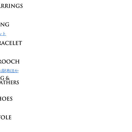
ット
お財布ほか