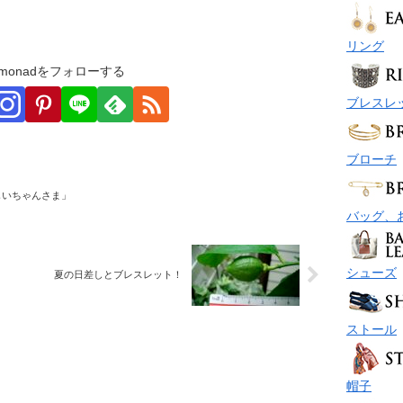
リング
monadをフォローする
ブレスレ
ブローチ
じいちゃんさま」
バッグ、
シューズ
夏の日差しとブレスレット！
ストール
帽子