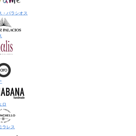
ス・パラシオス
ス
ナ
ェロ
モラレス