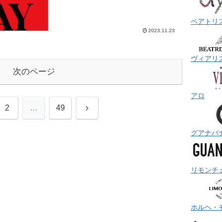
ュエリーです。情熱の赤、スペインの赤、クリ...
ベアトリ
2023.11.23
ヴィアリ
次のページ
アロ
次
2
…
49
へ
グアナバ
リモンチ
ホルヘ・