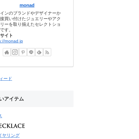
monad
インのブランドやデザイナーか
接買い付けたジュエリーやアク
リーを取り揃えたセレクトショ
です。
サイト
s://monad.jp
フィード
いアイテム
ス
イヤリング