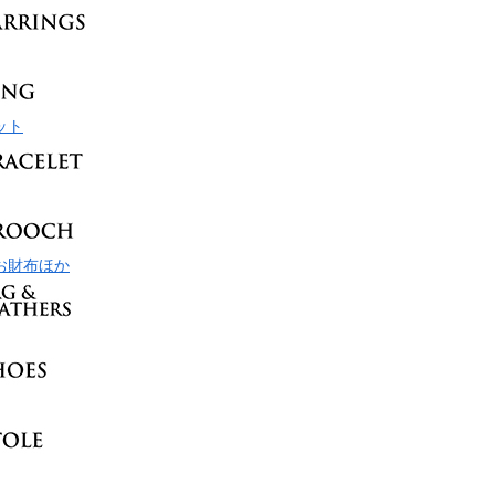
ット
お財布ほか