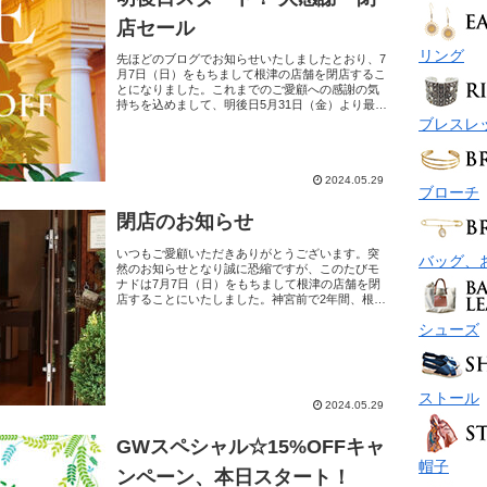
店セール
リング
先ほどのブログでお知らせいたしましたとおり、7
月7日（日）をもちまして根津の店舗を閉店するこ
とになりました。これまでのご愛顧への感謝の気
持ちを込めまして、明後日5月31日（金）より最終
営業日の7月7日 (日) までの期間、店舗とオンライ
ブレスレ
ンシ...
2024.05.29
ブローチ
閉店のお知らせ
いつもご愛顧いただきありがとうございます。突
バッグ、
然のお知らせとなり誠に恐縮ですが、このたびモ
ナドは7月7日（日）をもちまして根津の店舗を閉
店することにいたしました。神宮前で2年間、根津
で14年間。多くのお客さまのご愛顧とあたたかい
シューズ
ご支援のおかげ...
ストール
2024.05.29
GWスペシャル☆15%OFFキャ
帽子
ンペーン、本日スタート！