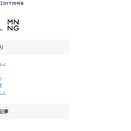
リ
ョン
ー
隈
こと
記事