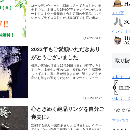
ゴールデンウィークも目前に迫ってきました。モ
ナドでは、本日より15%OFFキャンペーンがスタ
くつ下
ートします☆＊最新作を含む定価の全商品（スペ
シャルプライス以外）が15%OFFでお買い求めい
ただけます。＊期間：4月26日（金）〜5月12日
（日・母...
インテリ
2024.04.26
2023年もご愛顧いただきあり
がとうございました
取り扱
根津の店舗の営業は12月24日（日）で終了いたし
ました。本年中の変わらぬご愛顧に心から感謝申
し上げます。寒い日が続きますが、皆さまどうぞ
エレナ・
良いお年をお迎えください。オンラインショップ
は2023年12月28日（木）から2024年1月3日（水）
ま...
ヘレナ・
2023.12.26
心ときめく絶品リングを自分ご
褒美に♪
マラババ
2023年も残り一週間あまりとなりました。今年一
年がんばった自分ご褒美には、手元を見るたびに