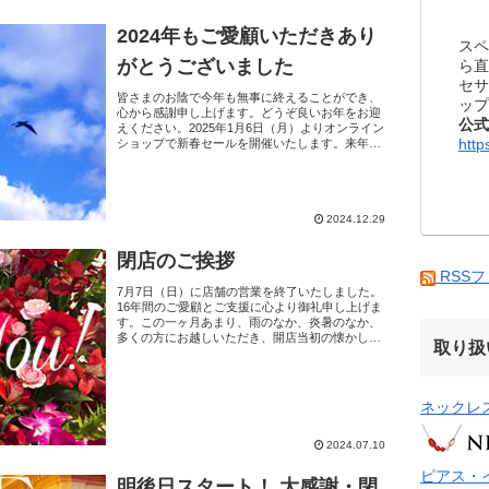
2024年もご愛顧いただきあり
スペ
がとうございました
ら直
セサ
皆さまのお陰で今年も無事に終えることができ、
ップ
心から感謝申し上げます。どうぞ良いお年をお迎
公式
えください。2025年1月6日（月）よりオンライン
http
ショップで新春セールを開催いたします。来年も
どうぞよろしくお願いいたします。オンラインシ
ョップは202...
2024.12.29
閉店のご挨拶
RSS
7月7日（日）に店舗の営業を終了いたしました。
16年間のご愛顧とご支援に心より御礼申し上げま
す。この一ヶ月あまり、雨のなか、炎暑のなか、
多くの方にお越しいただき、開店当初の懐かしい
取り扱
アクセサリーと再会させていただいたり、さまざ
まな思い出話をさ...
ネックレ
2024.07.10
ピアス・
明後日スタート！ 大感謝・閉