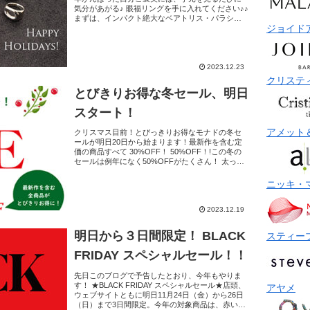
気分があがる♪ 眼福リングを手に入れてください♪♪
まずは、インパクト絶大なベアトリス・パラシオ
ジョイド
ス（BEATRIZ PALACIOS）のシグネットリン...
2023.12.23
クリステ
とびきりお得な冬セール、明日
スタート！
アメット
クリスマス目前！とびっきりお得なモナドの冬セ
ールが明日20日から始まります！最新作を含む定
価の商品すべて 30%OFF！ 50%OFF！!この冬の
セールは例年になく50%OFFがたくさん！ 太っ腹
です！！クリスマス、年末年始とお出かけの機会...
ニッキ・
2023.12.19
明日から３日間限定！ BLACK
スティー
FRIDAY スペシャルセール！！
先日このブログで予告したとおり、今年もやりま
す！ ★BLACK FRIDAY スペシャルセール★店頭、
アヤメ
ウェブサイトともに明日11月24日（金）から26日
（日）まで3日間限定。今年の対象商品は、赤いジ