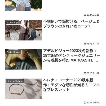
2024.01.21
小物使いで垢抜ける、ベージュ＆
ADER.bijoux
ブラウンのきれいめコーデ♪
2024.01.18
アデルビジュー2023秋冬新作：
ADER.bijoux
18世紀のアンティークジュエリー
から着想を得た MARCASITE コ
レクション、リング＆バングル
2023.11.09
ヘレナ・ローナー2023秋冬新
Helena Rohner
作：モダンな感性が光るミニマル
なブレスレット
2023.10.01