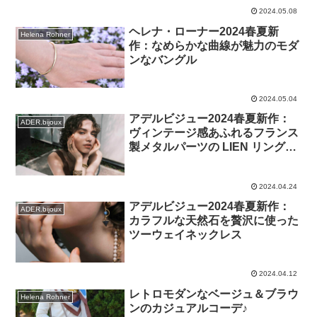
2024.05.08
ヘレナ・ローナー2024春夏新
Helena Rohner
作：なめらかな曲線が魅力のモダ
ンなバングル
2024.05.04
アデルビジュー2024春夏新作：
ADER.bijoux
ヴィンテージ感あふれるフランス
製メタルパーツの LIEN リング＆
バングル
2024.04.24
アデルビジュー2024春夏新作：
ADER.bijoux
カラフルな天然石を贅沢に使った
ツーウェイネックレス
2024.04.12
レトロモダンなベージュ＆ブラウ
Helena Rohner
ンのカジュアルコーデ♪