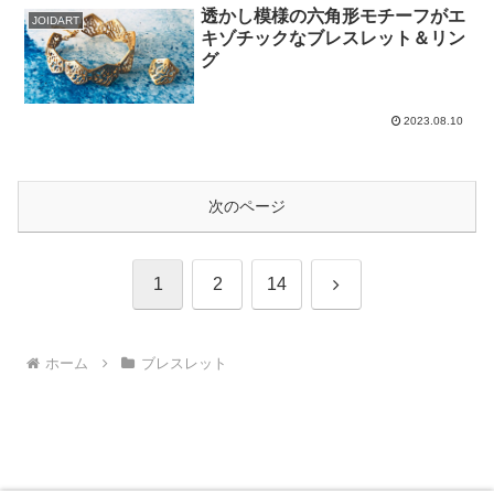
透かし模様の六角形モチーフがエ
JOIDART
キゾチックなブレスレット＆リン
グ
2023.08.10
次のページ
次
1
2
14
へ
ホーム
ブレスレット