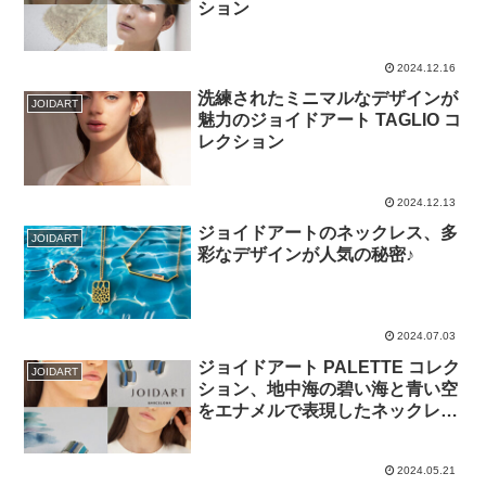
ション
2024.12.16
洗練されたミニマルなデザインが
JOIDART
魅力のジョイドアート TAGLIO コ
レクション
2024.12.13
ジョイドアートのネックレス、多
JOIDART
彩なデザインが人気の秘密♪
2024.07.03
ジョイドアート PALETTE コレク
JOIDART
ション、地中海の碧い海と青い空
をエナメルで表現したネックレス
＆ピアス
2024.05.21