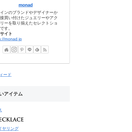
monad
インのブランドやデザイナーか
接買い付けたジュエリーやアク
リーを取り揃えたセレクトショ
です。
サイト
s://monad.jp
フィード
いアイテム
ス
イヤリング