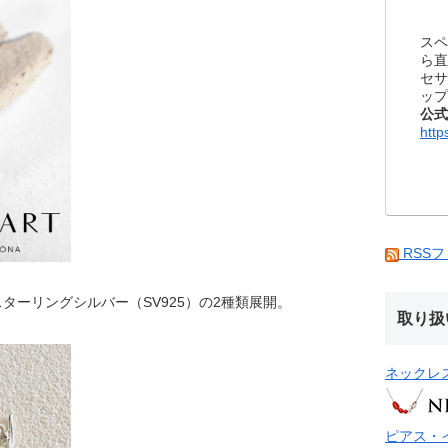
スペ
ら直
セサ
ップ
公式
http
RSS
ターリングシルバー（SV925）の2種類展開。
取り扱
ネックレ
ピアス・