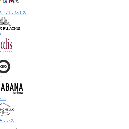
ス・パラシオス
ス
ナ
ェロ
モラレス