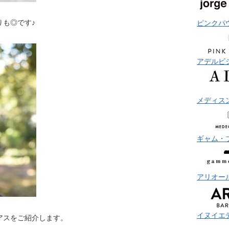
りも◎です♪
ピンクパ
アデルビ
メディス
ギャム・
アリオー
イヌイエ
アスをご紹介します。