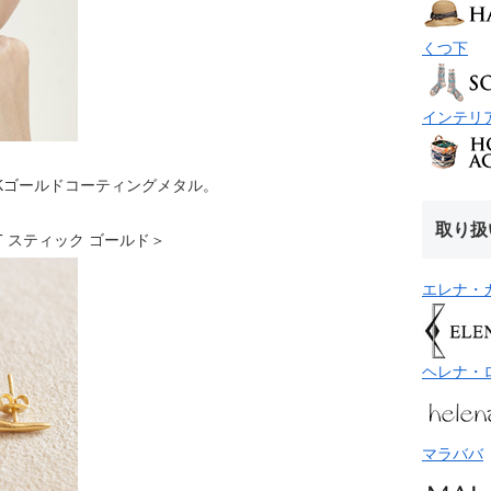
くつ下
インテリ
Kゴールドコーティングメタル。
取り扱
BET スティック ゴールド＞
エレナ・
ヘレナ・
マラババ