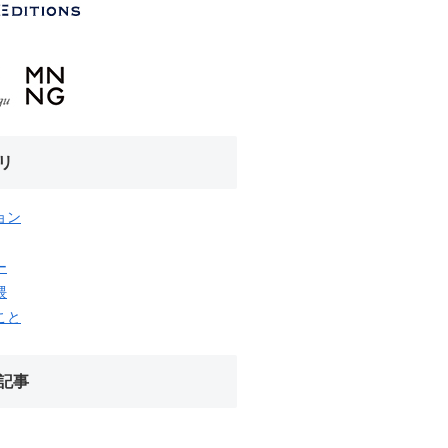
リ
ョン
ー
隈
こと
記事