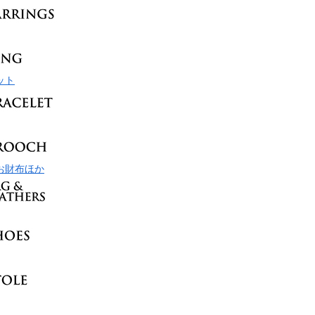
ット
お財布ほか