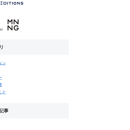
リ
ョン
ー
隈
こと
記事