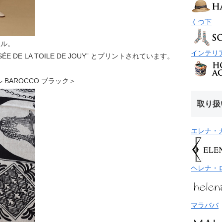
くつ下
ール。
インテリ
USÉE DE LA TOILE DE JOUY” とプリントされています。
ール BAROCCO ブラック＞
取り扱
エレナ・
ヘレナ・
マラババ