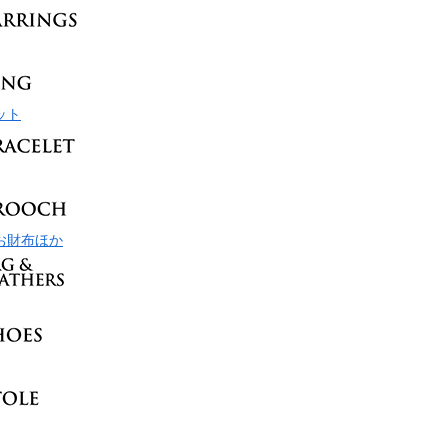
ット
お財布ほか