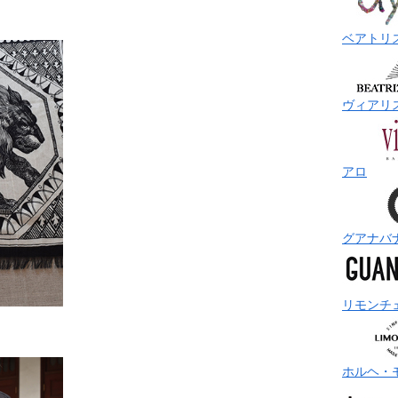
ベアトリ
ヴィアリ
アロ
グアナバ
リモンチ
ホルヘ・