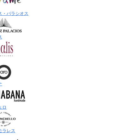
ス・パラシオス
ス
ナ
ェロ
モラレス