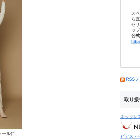
スペ
ら直
セサ
ップ
公式
http
RSS
取り扱
ネックレ
トールに。
ピアス・