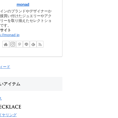
monad
インのブランドやデザイナーか
接買い付けたジュエリーやアク
リーを取り揃えたセレクトショ
です。
サイト
s://monad.jp
フィード
いアイテム
ス
イヤリング