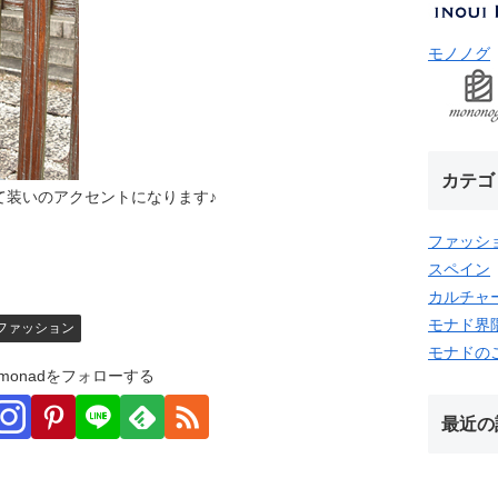
モノノグ
カテゴ
て装いのアクセントになります♪
ファッシ
スペイン
カルチャ
モナド界
ファッション
モナドの
monadをフォローする
最近の