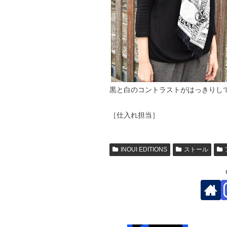
黒と白のコントラストがはっきりし
［仕入れ担当］
INOUI EDITIONS
ストール