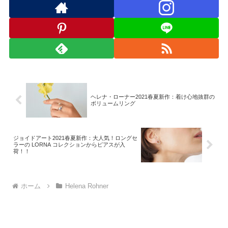
ヘレナ・ローナー2021春夏新作：着け心地抜群の
ボリュームリング
ジョイドアート2021春夏新作：大人気！ロングセ
ラーの LORNA コレクションからピアスが入
荷！！
ホーム
Helena Rohner