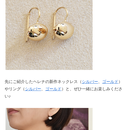
先にご紹介したヘレナの新作ネックレス（
シルバー
、
ゴールド
）
やリング（
シルバー
、
ゴールド
）と、ぜひ一緒にお楽しみくださ
い♪