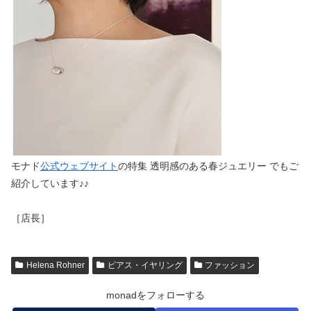
モナド
公式ウェブサイト
の特集 透明感のある春ジュエリー でもご
紹介しています♪♪
［店長］
Helena Rohner
ピアス・イヤリング
ファッション
monadをフォローする