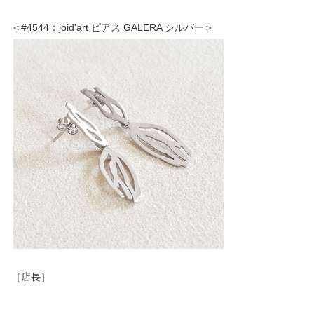
＜#4544：joid’art ピアス GALERA シルバー＞
［店長］