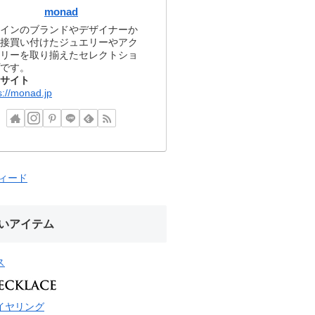
monad
インのブランドやデザイナーか
接買い付けたジュエリーやアク
リーを取り揃えたセレクトショ
です。
サイト
s://monad.jp
フィード
いアイテム
ス
イヤリング