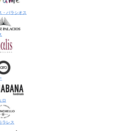
ス・パラシオス
ス
ナ
ェロ
モラレス