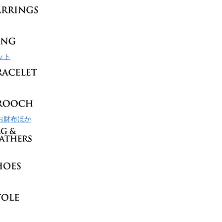
ット
お財布ほか