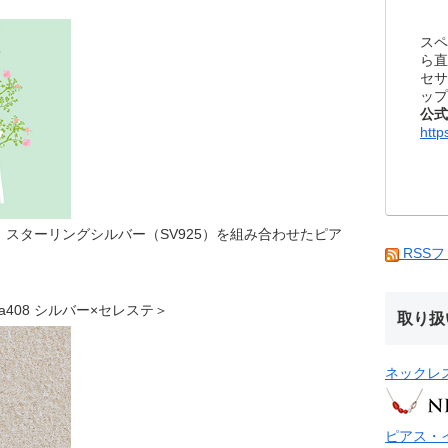
スペ
ら直
セサ
ップ
公式
http
スターリングシルバー（SV925）を組み合わせたピア
RSS
 bea408 シルバー×セレステ＞
取り扱
ネックレ
ピアス・