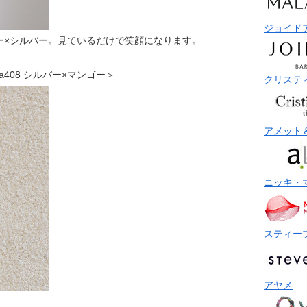
ジョイド
ー×シルバー。見ているだけで笑顔になります。
 bea408 シルバー×マンゴー＞
クリステ
アメット
ニッキ・
スティー
アヤメ