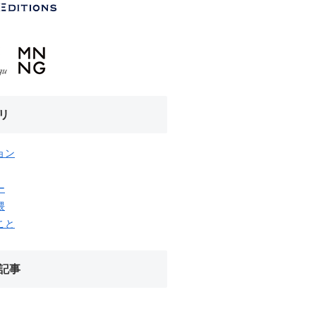
リ
ョン
ー
隈
こと
記事