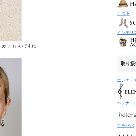
くつ下
インテリ
。カッコいいですね！
取り扱
エレナ・
ヘレナ・
マラババ