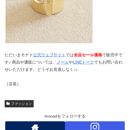
ただいまモナド
公式ウェブサイト
では
全品セール価格
で販売中で
す♪ 商品や通販については、
メール
や
LINEトーク
でもお問い合わ
せいただけます。どうぞお見逃しなく♪♪
［店長］
ファッション
monadをフォローする