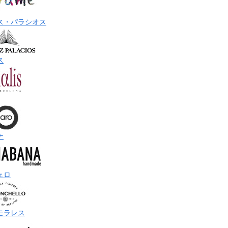
ス・パラシオス
ス
ナ
ェロ
モラレス