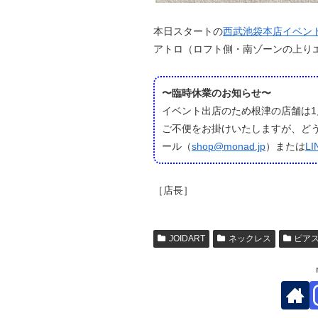
本日スタートの
西武池袋本店イベン
アトロ（ロフト側・南ゾーンの上り
〜臨時休業のお知らせ〜
イベント出店のため根津の店舗は1
ご不便をお掛けいたしますが、ど
ール（
shop@monad.jp
）または
L
［店長］
JOIDART
ネックレス
ピア