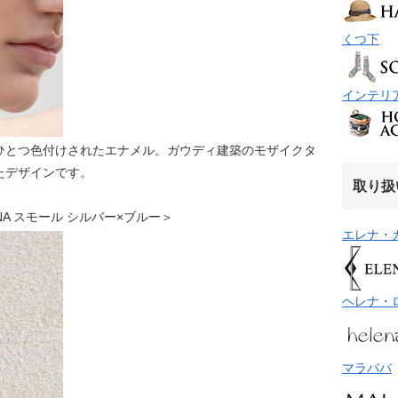
くつ下
インテリ
ひとつ色付けされたエナメル。ガウディ建築のモザイクタ
たデザインです。
取り扱
URNA スモール シルバー×ブルー＞
エレナ・
ヘレナ・
マラババ