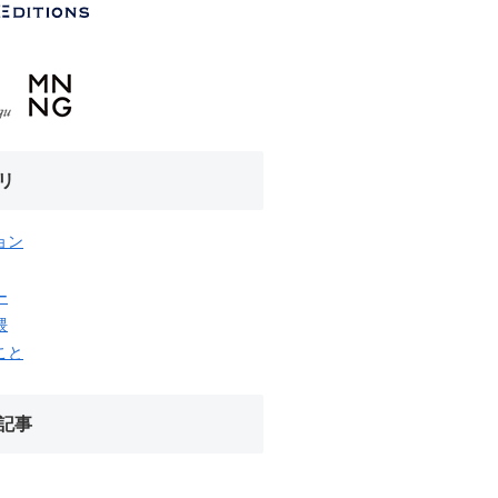
リ
ョン
ー
隈
こと
記事