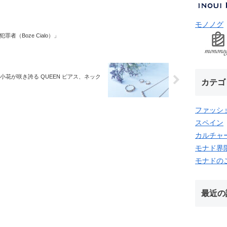
モノノグ
者（Boze Cialo）」
小花が咲き誇る QUEEN ピアス、ネック
カテゴ
ファッシ
スペイン
カルチャ
モナド界
モナドの
最近の