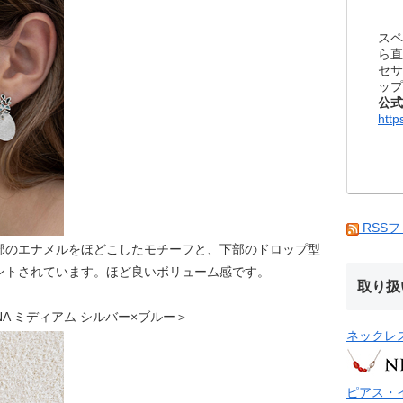
スペ
ら直
セサ
ップ
公式
http
RSS
部のエナメルをほどこしたモチーフと、下部のドロップ型
ントされています。ほど良いボリューム感です。
取り扱
URNA ミディアム シルバー×ブルー＞
ネックレ
ピアス・