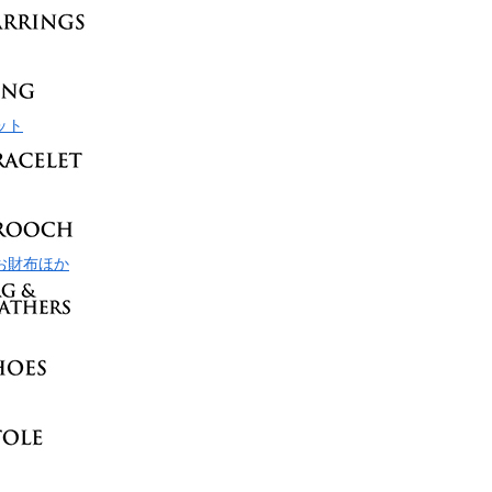
ット
お財布ほか