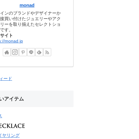
monad
インのブランドやデザイナーか
接買い付けたジュエリーやアク
リーを取り揃えたセレクトショ
です。
サイト
s://monad.jp
フィード
いアイテム
ス
イヤリング