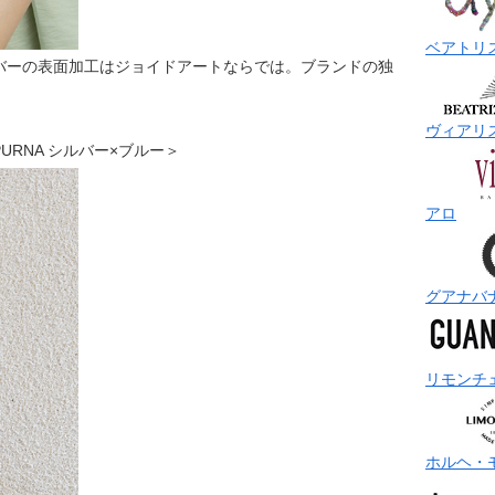
ベアトリ
バーの表面加工はジョイドアートならでは。ブランドの独
ヴィアリ
SPURNA シルバー×ブルー＞
アロ
グアナバ
リモンチ
ホルヘ・