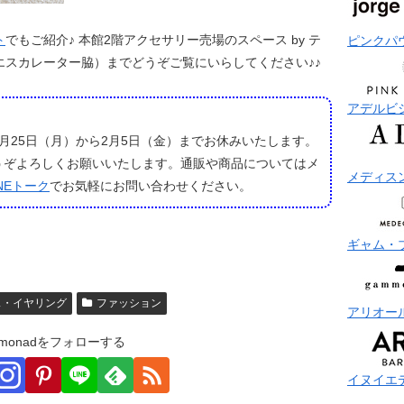
ト
でもご紹介♪ 本館2階アクセサリー売場のスペース by テ
ピンクパ
エスカレーター脇）までどうぞご覧にいらしてください♪♪
アデルビ
月25日（月）から2月5日（金）までお休みいたします。
うぞよろしくお願いいたします。通販や商品についてはメ
メディス
INEトーク
でお気軽にお問い合わせください。
ギャム・
ス・イヤリング
ファッション
アリオー
monadをフォローする
イヌイエ