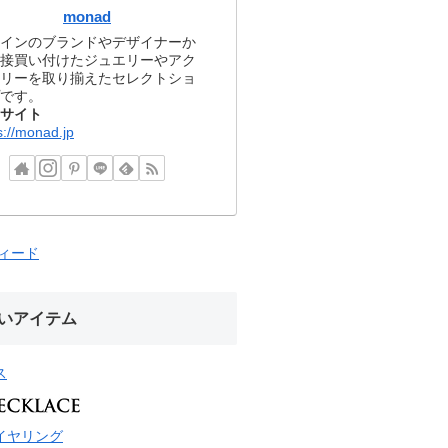
monad
インのブランドやデザイナーか
接買い付けたジュエリーやアク
リーを取り揃えたセレクトショ
です。
サイト
s://monad.jp
フィード
いアイテム
ス
イヤリング