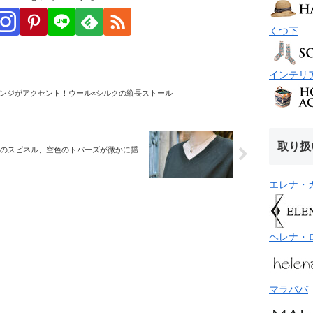
くつ下
インテリ
ンジがアクセント！ウール×シルクの縦長ストール
取り扱
黒のスピネル、空色のトパーズが微かに揺
エレナ・
ヘレナ・
マラババ