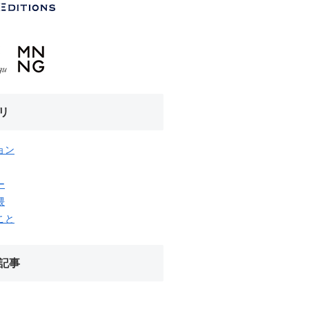
リ
ョン
ー
隈
こと
記事