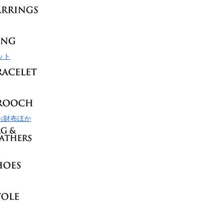
ット
お財布ほか