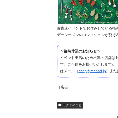
百貨店イベントでお休みしている根津
デーシーズンのコレクションが勢ぞ
〜臨時休業のお知らせ〜
イベント出店のため根津の店舗は10
す。ご不便をお掛けいたしますが
はメール（
shop@monad.jp
）また
［店長］
モナドのこと