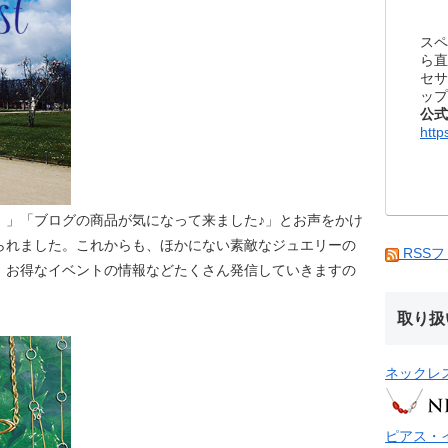
スペ
ら直
セサ
ップ
公式
http
！」「ブログの商品が気になって来ました♪」とお声をかけ
られました。これからも、ほかにない素敵なジュエリーの
RSS
、お得なイベントの情報などたくさん発信していきますの
取り扱
ネックレ
ピアス・