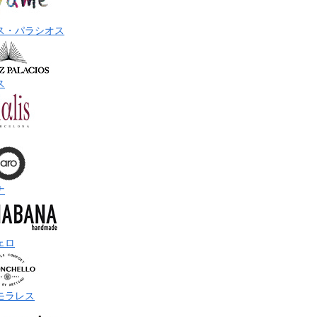
ス・パラシオス
ス
ナ
ェロ
モラレス