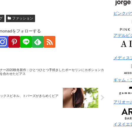
ピンクパ
グ
ファッション
monadをフォローする
アデルビ
メディス
ナー2020秋冬新作：ひとつひとつ手焼きしたポーセリンにカボションカ
を合わせたピアス
ギャム・
ラックスピネル、トパーズがきらめくピア
アリオー
イヌイエ