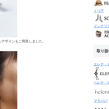
くつ下
インテリ
たデザインもご用意しました。
取り扱
エレナ・
ヘレナ・
マラババ