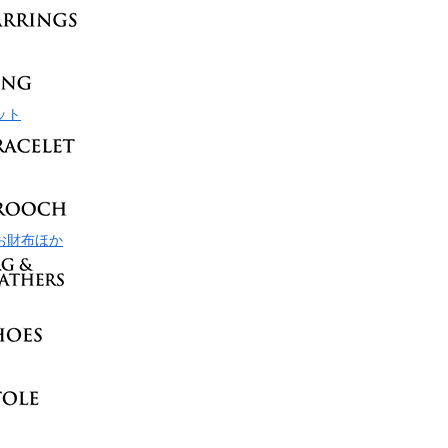
ット
お財布ほか