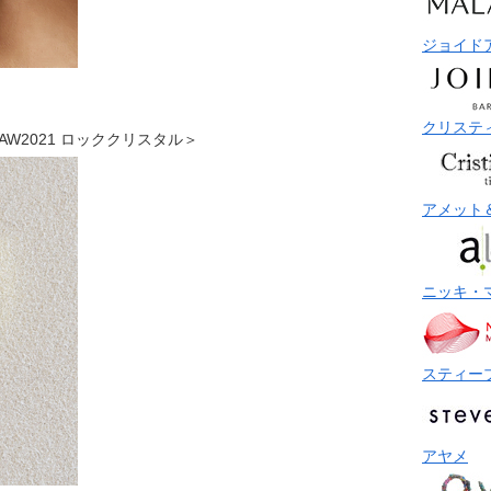
ジョイド
。
クリステ
 P25AW2021 ロッククリスタル＞
アメット
ニッキ・
スティー
アヤメ