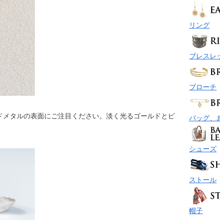
リング
ブレスレ
ブローチ
ドメタルの表面にご注目ください。淡く光るゴールドとピ
バッグ、
シューズ
ストール
帽子