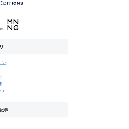
リ
ョン
ー
隈
こと
記事