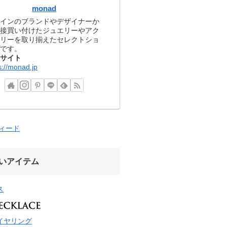
monad
インのブランドやデザイナーか
接買い付けたジュエリーやアク
リーを取り揃えたセレクトショ
です。
サイト
s://monad.jp
フィード
いアイテム
ス
イヤリング