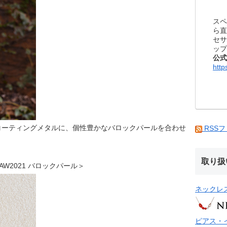
スペ
ら直
セサ
ップ
公式
http
コーティングメタルに、個性豊かなバロックパールを合わせ
RSS
取り扱
P25AW2021 バロックパール＞
ネックレ
ピアス・