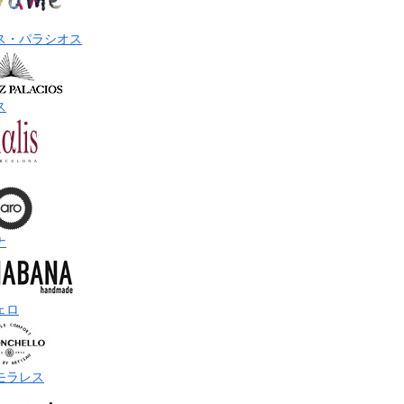
ス・パラシオス
ス
ナ
ェロ
モラレス